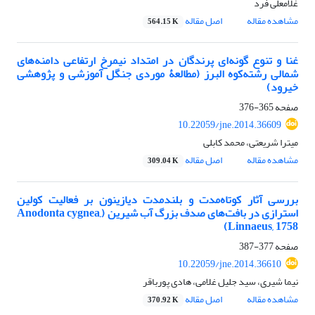
غلامعلی فرد
مشاهده مقاله
اصل مقاله
564.15 K
غنا و تنوع گونه‌ای پرندگان در امتداد نیمرخ ارتفاعی دامنه‌های
شمالی رشته‌کوه البرز (مطالعۀ موردی جنگل آموزشی و پژوهشی
خیرود)
صفحه
365-376
10.22059/jne.2014.36609
میترا شریعتی، محمد کابلی
مشاهده مقاله
اصل مقاله
309.04 K
بررسی آثار کوتاه‌مدت و بلندمدت دیازینون بر فعالیت کولین
استرازی در بافت‌های صدف بزرگ آب شیرین (Anodonta cygnea,
Linnaeus, 1758)
صفحه
377-387
10.22059/jne.2014.36610
نیما شیری، سید جلیل غلامی، هادی پورباقر
مشاهده مقاله
اصل مقاله
370.92 K