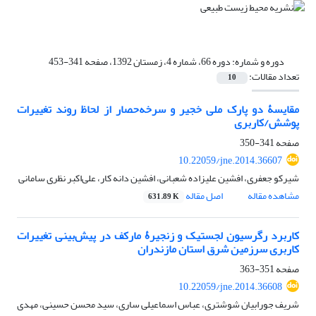
دوره و شماره:
دوره 66، شماره 4، زمستان 1392، صفحه 341-453
تعداد مقالات:
10
مقایسۀ دو پارک ملی خجیر و سرخه‌حصار از لحاظ روند تغییرات
پوشش/کاربری
صفحه
341-350
10.22059/jne.2014.36607
شیرکو جعفری، افشین علیزاده شعبانی، افشین دانه کار، علی‌اکبر نظری سامانی
مشاهده مقاله
اصل مقاله
631.89 K
کاربرد رگرسیون لجستیک و زنجیرۀ مارکف در پیش‌بینی تغییرات
کاربری سرزمین شرق استان مازندران
صفحه
351-363
10.22059/jne.2014.36608
شریف جورابیان شوشتری، عباس اسماعیلی ساری، سید محسن حسینی، مهدی