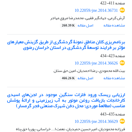
صفحه
411-422
10.22059/jne.2014.36731
آرش کرمی، جهانگیر فقهی، محمدرضا مروی مهاجر
مشاهده مقاله
اصل مقاله
260.39 K
برنامه‌ریزی کلان مناطق نمونۀ گردشگری از طریق گزینش معیارهای
مؤثر بر فرایند توسعۀ گردشگری در استان خراسان رضوی
صفحه
423-434
10.22059/jne.2014.36626
بیت الله محمودی، رضا احمدیان، امین حق ستان
مشاهده مقاله
اصل مقاله
466.26 K
ارزیابی ریسک ورود فلزات سنگین موجود در لجن‌های اسیدی
کارخانجات بازیافت روغن موتور به آب زیرزمینی و ارائۀ پوشش
مناسب (مطالعۀ موردی: محل دفن شهرک صنعتی فجر گرمسار)
صفحه
435-443
10.22059/jne.2014.36629
فرزانه محمودیان، امیرحسین حمیدیان، نعمت ا... خراسانی، پوریا حق پناه