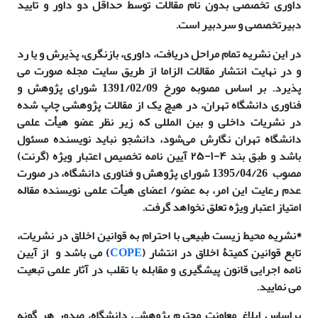
داوری تخصصی بدون نام مقالات توسط حداقل دو داور و تایید
دبیرتخصصی و سردبیر است.
در این نشریه تمام مراحل دریافت، داوری، بازنگری، پذیرش و یا رد
و در نهایت انتشار مقالات الزاما از طریق سایت مجله صورت می
پذیرد. بر اساس مصوبه مورخ 1391/02/09
شورای پژوهش و
فناوری دانشگاه تهران، در هیچ یک از مقالات پژوهشی چاپ شده
در نشریات داخلی و بین المللی که زیر نظر عضو هیأت علمی
دانشگاه تهران نگارش می‌شود، دانشجو نباید نویسنده مسئول
باشد و طبق بند ۴-۱-۲۵ آیین نامه تخصیص اعتبار ویژه (گرنت)
مصوب 1395/04/26 شورای
پژوهش و فناوری دانشگاه، در صورت
عدم رعایت این امر، به عضو/ اعضای هیأت علمی نویسنده مقاله
امتیاز اعتبار ویژه تعلق نخواهد گرفت.
*نشریه محیط زیست طبیعی
با احترام به قوانین اخلاق در نشریات،
تابع قوانین کمیتۀ اخلاق در انتشار (
COPE
) می باشد و
از آیین
نامه اجرایی
قانون پیشگیری و مقابله با تقلب در آثار علمی تبعیت
می نمایید
.
براساس ابلاغ معاونت محترم پژوهشی دانشگاه، صدور هر گونه