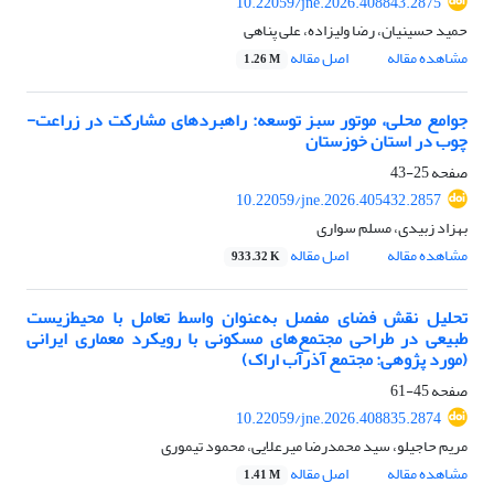
10.22059/jne.2026.408843.2875
حمید حسینیان، رضا ولیزاده، علی پناهی
مشاهده مقاله
اصل مقاله
1.26 M
جوامع محلی، موتور سبز توسعه: راهبردهای مشارکت در زراعت-
چوب در استان خوزستان
صفحه
25-43
10.22059/jne.2026.405432.2857
بهزاد زبیدی، مسلم سواری
مشاهده مقاله
اصل مقاله
933.32 K
تحلیل نقش فضای مفصل به‌عنوان واسط تعامل با محیط‌زیست
طبیعی در طراحی مجتمع‌های مسکونی با رویکرد معماری ایرانی
(مورد پژوهی: مجتمع آذرآب اراک)
صفحه
45-61
10.22059/jne.2026.408835.2874
مریم حاجیلو، سید محمدرضا میرعلایی، محمود تیموری
مشاهده مقاله
اصل مقاله
1.41 M