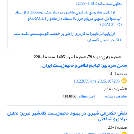
تحلیل سه ساله (1401-1399)
ارزیابی روش‌های یادگیری ماشین در پیش‌بینی نوسانات تراز سطح
آب سواحل جنوبی دریای خزر با استفاده از ماهوارة GRACE و
GRACE-FO
ارزیابی اثر تغییرات کاربری اراضی بر خدمت اکوسیستمی نگهداشت
خاک در استان گلستان
شماره جاری:
دوره 79، شماره 1، بهار 1405، صفحه 1-228
سخن سردبیر: تهاجم نظامی و محیط‌زیست ایران
صفحه
1-4
10.22059/jne.2026.107296
افشین دانه کار
مشاهده مقاله
اصل مقاله
418.86 K
نقش حکمرانی شهری در بهبود محیط‌زیست کلانشهر تبریز: تحلیل
نهادی و شناختی
صفحه
1-23