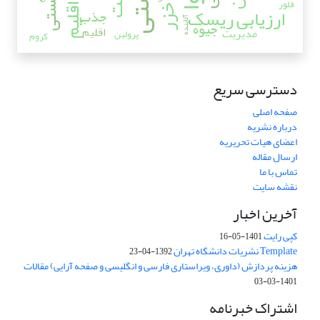
فلور
ارزیابی ریسک
جذب
آلاینده
جیوه
اقلیم
مدیریت
پرولین
کروم
دسترسی سریع
صفحه اصلی
درباره نشریه
اعضای هیات تحریریه
ارسال مقاله
تماس با ما
نقشه سایت
آخرین اخبار
کپی رایت
1401-05-16
Template نشریات دانشگاه تهران
1392-04-23
هزینه پردازش (داوری، ویراستاری فارسی و انگلیسی و صفحه آرایی) مقالات
1401-03-03
اشتراک خبرنامه