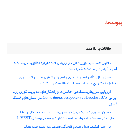
پیوندها:
مقالات پر بازدید
تحلیل حساسیت وزن‌دهی در ارزیابی چندمعیارة مطلوبیت زیستگاه
آهوی گواتردار پناهگاه شیراحمد
مدل‌سازی تأثیر تغییر کاربری اراضی/پوشش زمین بر تاب‌آوری
اکولوژیک شهری در برابر سیلاب‌ (مطالعة شهر رشت)
ارزیابی شرایط زیستگاهی، چالش‌ها و راهکارهای مدیریت گوزن زرد
ایرانی،
Dama dama mesopotamica
Brooke, 1875 در استان‌های خشک
کشور
تعیین محتوی ذخیرة کربن در مخزن‌های مختلف تحت کاربری‌های
متفاوت در منطقة میاندوآب با استفاده از دورسنجی و مدل InVEST
بررسی کیفیت هوا و منابع آلودگی صنعتی در شهر بندرعباس: