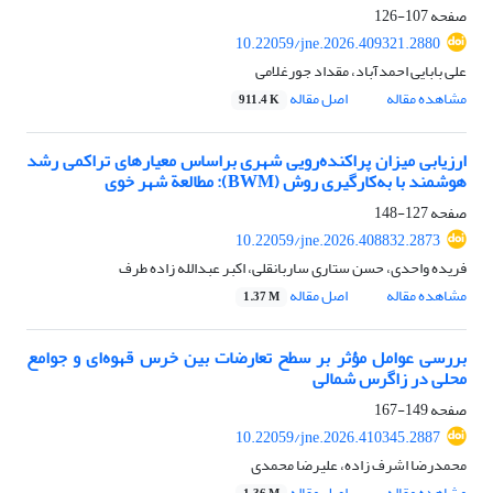
صفحه
107-126
10.22059/jne.2026.409321.2880
علی بابایی احمدآباد، مقداد جورغلامی
مشاهده مقاله
اصل مقاله
911.4 K
ارزیابی میزان پراکنده‌رویی شهری براساس معیارهای تراکمی رشد
هوشمند با به‌کارگیری روش (BWM): مطالعة شهر خوی
صفحه
127-148
10.22059/jne.2026.408832.2873
فریده واحدی، حسن ستاری ساربانقلی، اکبر عبدالله زاده طرف
مشاهده مقاله
اصل مقاله
1.37 M
بررسی عوامل مؤثر بر سطح تعارضات بین خرس قهوه‌ای و جوامع
محلی در زاگرس شمالی
صفحه
149-167
10.22059/jne.2026.410345.2887
محمدرضا اشرف زاده، علیرضا محمدی
مشاهده مقاله
اصل مقاله