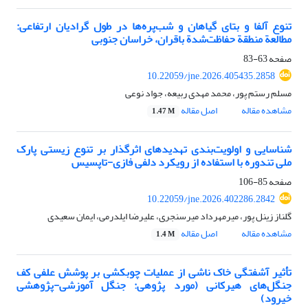
تنوع آلفا و بتای گیاهان و شب‌پره‌ها در طول گرادیان ارتفاعی:
مطالعة منطقة حفاظت‌شدة باقران، خراسان جنوبی
صفحه
63-83
10.22059/jne.2026.405435.2858
مسلم رستم پور، محمد مهدی ربیعه، جواد نوعی
مشاهده مقاله
اصل مقاله
1.47 M
شناسایی و اولویت‌بندی تهدیدهای اثرگذار بر تنوع زیستی پارک
ملی تندوره با استفاده از رویکرد دلفی فازی-تاپسیس
صفحه
85-106
10.22059/jne.2026.402286.2842
گلناز زینل پور، میرمهرداد میرسنجری، علیرضا ایلدرمی، ایمان سعیدی
مشاهده مقاله
اصل مقاله
1.4 M
تأثیر آشفتگی خاک ناشی از عملیات چوبکشی بر پوشش علفی کف
جنگل‌های هیرکانی (مورد پژوهی: جنگل آموزشی-پژوهشی
خیرود)