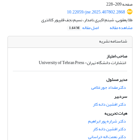
صفحه
209-228
10.22059/jne.2025.407802.2868
طلا یعقوبی، شبنم اکبری نامدار، نسیم نجف قلیپور کلانتری
مشاهده مقاله
اصل مقاله
1.64 M
شناسنامه نشریه
صاحب امتیاز
انتشارات دانشگاه تهران- University of Tehran Press
مدیر مسئول
دکترمقداد جورغلامی
سردبیر
دکتر افشین دانه کار
هیات تحریریه
دکتر شراره پور ابراهیم
دکتر افشین دانه کار
دکتر نعمت اله خراسانی