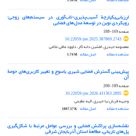
1.36 M
ارزیابی‌یکپارچة آسیب‌پذیری-تاب‌آوری در سیستم‌های زوجی:
رویکردی نوین در توسعة مدل‌های فضایی
صفحه
169-188
10.22059/jne.2025.387869.2743
معصومه حیدری، افشین دانه کار، داوود مافی غلامی
مشاهده مقاله
اصل مقاله
1.74 M
پیش‌بینی گسترش فضایی شهری یاسوج و تغییر کاربری‌های حومة
آن
صفحه
189-208
10.22059/jne.2026.411363.2895
وجیهه قربان نیا خیبری، الهه عظیمی
مشاهده مقاله
اصل مقاله
1007.57 K
نقشه‌سازی پراکنش فضایی و بررسی عوامل مرتبط با شکل‌گیری
پل‌های تاریخی، مطالعة استان آذربایجان شرقی