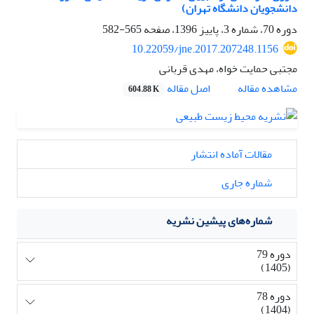
دانشجویان دانشگاه تهران)
دوره 70، شماره 3، پاییز 1396، صفحه
565-582
10.22059/jne.2017.207248.1156
مجتبی حمایت خواه، مهدی قربانی
اصل مقاله
مشاهده مقاله
604.88 K
مقالات آماده انتشار
شماره جاری
شماره‌های پیشین نشریه
دوره 79
(1405)
دوره 78
(1404)