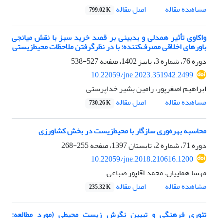
اصل مقاله
مشاهده مقاله
799.02 K
واکاوی تأثیر همدلی و بدبینی بر قصد خرید سبز با نقش میانجی
باورهای اخلاقی مصرف‌کننده: با در نظرگرفتن ملاحظات محیط‌زیستی
دوره 76، شماره 3، پاییز 1402، صفحه
527-538
10.22059/jne.2023.351942.2499
ابراهیم اصغرپور، رامین بشیر خداپرستی
اصل مقاله
مشاهده مقاله
730.26 K
محاسبه بهره‌وری سازگار با محیط‌زیست در بخش کشاورزی
دوره 71، شماره 2، تابستان 1397، صفحه
255-268
10.22059/jne.2018.210616.1200
مهسا هماییان، محمد آقاپور صباغی
اصل مقاله
مشاهده مقاله
235.32 K
تئوری فرهنگی و تبیین نگرش زیست محیطی (مورد مطالعه: