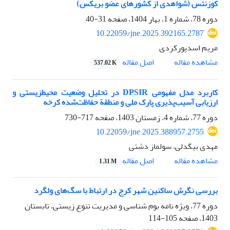
کوزنتس (شواهدی از کشورهای عضو بریکس)
دوره 78، شماره 1، بهار 1404، صفحه
31-40
10.22059/jne.2025.392165.2787
مریم اسدپورکردی
اصل مقاله
مشاهده مقاله
537.02 K
کاربرد مدل مفهومی DPSIR در تحلیل وضعیت محیطزیستی و
ارزیابی آسیب‌پذیری پارک ملی و منطقة حفاظت‌شده کرخه
دوره 77، شماره 4، زمستان 1403، صفحه
717-730
10.22059/jne.2025.388957.2755
مهدی بیگدلی، سولماز دشتی
اصل مقاله
مشاهده مقاله
1.31 M
بررسی نگرش ساکنین شهر کرج در ارتباط با سگ‌های ولگرد
دوره 77، ویژه نامه بوم شناسی و مدیریت تنوع زیستی، تابستان
1403، صفحه
105-114