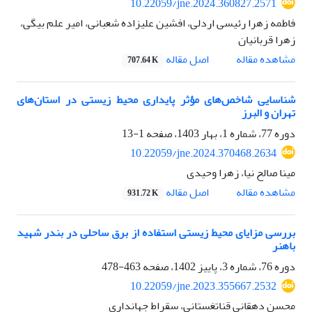
10.22059/jne.2024.360827.2571
فاطمه زهرا رئیسی اردلی، افشین علیزاده شعبانی، امیر علم بیگی،
زهرا قربانیان
اصل مقاله
مشاهده مقاله
707.64 K
شناسایی شاخص‌های مؤثر پایداری محیط‌ زیستی در استان‌های
تهران و البرز
دوره 77، شماره 1، بهار 1403، صفحه
1-13
10.22059/jne.2024.370468.2634
مینا صالح نیا، زهرا وحیدی
اصل مقاله
مشاهده مقاله
931.72 K
بررسی مزایای محیط‌ زیستی استفاده از برق ساحلی در بندر شهید
باهنر
دوره 76، شماره 3، پاییز 1402، صفحه
463-478
10.22059/jne.2023.355667.2532
محسن دهقانی قناتغستانی، سقراط جهانداری