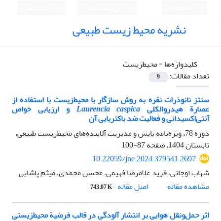
English
ورود به سامانه
ثبت نام
نشریه محیط زیست طبیعی
کلیدواژه‌ها =
محیط‌زیست
تعداد مقالات:
9
سنتز نانوذرات نقره به روش سازگار با محیط‌زیست با استفاده از
عصارة هیدروالکلی
Laurencia caspica
و ارزیابی خواص
آنتی‌اکسیدانی و فعالیت ضد باکتریایی آن
دوره 78، ویژه‌نامه پایش و مدیریت آلاینده‌های محیط‌زیست طبیعی،
تابستان 1404، صفحه
87-100
10.22059/jne.2024.379541.2697
شهاب اوجانی، فرید غلامرضا فهیمی، محسن محمدی، میثم پاشایی
اصل مقاله
مشاهده مقاله
743.07 K
اثر حمل‌و‌نقل هوایی بر انتشار آلودگی در قالب فرضیة محیط‌زیستی