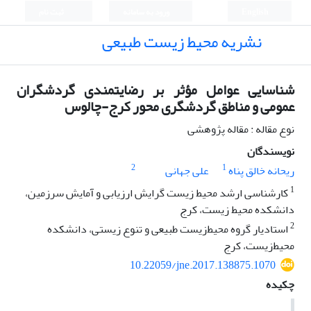
English
ورود به سامانه
ثبت نام
نشریه محیط زیست طبیعی
شناسایی عوامل مؤثر بر رضایتمندی گردشگران
عمومی و مناطق گردشگری محور کرج-چالوس
نوع مقاله : مقاله پژوهشی
نویسندگان
2
1
ریحانه خالق پناه
علی جهانی
1
کارشناسی ارشد محیط زیست گرایش ارزیابی و آمایش سرزمین،
دانشکده محیط زیست، کرج
2
استادیار گروه محیط‌زیست طبیعی و تنوع زیستی، دانشکده
محیط‌زیست، کرج
10.22059/jne.2017.138875.1070
چکیده