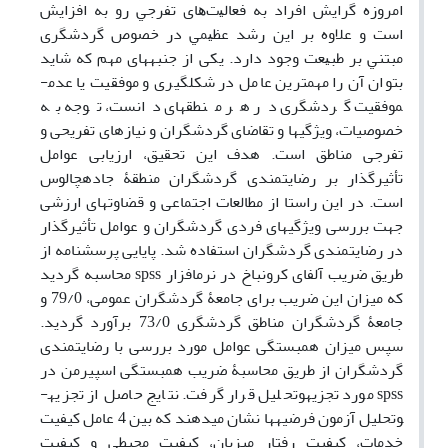
اﻣﺮوزه ﮔﺮاﻳﺶ اﻓﺮاد ﺑﻪ ﻓﻌﺎﻟﻴت­ﻫﺎی ﺗﻔﺮﺟﻲ رو ﺑﻪ اﻓﺰاﻳﺶ
اﺳﺖ و ﻋﻼوه ﺑﺮ اﻳﻦ رﺷﺪ ﻋﻈﻴﻤﻲ در ﺧﺼﻮص ﮔﺮدﺷﮕﺮی
ﻣﺒﺘﻨﻲ ﺑﺮ ﻃﺒﻴﻌﺖ وﺟﻮد دارد. یکی از جنبه­های مهم که شاید
بتوان آن را مهم­ترین عامل در شکل­گیری و موفقیت یا عدم­
موفقیت گردشگری در هر منطقه­ای دانست، توجه به
خصوصیات، ویژگی­ها و تقاضای گردشگران و نیاز­های تفریحی و
تفرجی مناطق است. هدف این تحقیق، ارزیابی عوامل
تأثیرگذار بر رضایتمندی گردشگران منطقۀ جاده­چالوس
است. در این راستا از مطالعات اجتماعی و قضاوت­های ارزشی
جهت بررسی ویژگی­های فردی گردشگران و عوامل تأثیرگذار
در رضایتمندی گردشگران استفاده شد. پایایی پرسشنامه از
طریق ضریب آلفای کرونباخ در نرم­افزار spss محاسبه گردید
که میزان این ضریب برای جامعۀ گردشگران عمومی، 79/0 و
جامعۀ گردشگران مناطق گردشگری 73/0 برآورد گردید.
سپس میزان همبستگی عوامل مورد بررسی با رضایتمندی
گردشگران از طریق محاسبۀ ضریب همبستگی اسپیرمن در
spss مورد تجزیه­وتحلیل قرار گرفت. نتایج حاصل از تجزیه­
وتحلیل آزمون فرضیه­ها نشان می­دهند که بین 4 عامل کیفیت
خدمات، کیفیت رفتار میزبان، کیفیت محیطی و کیفیت