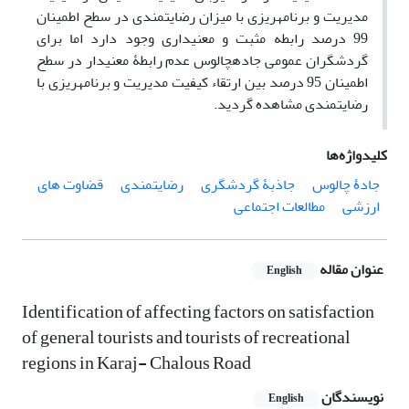
مدیریت و برنامه­ریزی با میزان رضایتمندی در سطح اطمینان
99 درصد رابطه مثبت و معنی­داری وجود دارد اما برای
گردشگران عمومی جاده­چالوس عدم رابطۀ معنی­دار در سطح
اطمینان 95 درصد بین ارتقاء کیفیت مدیریت و برنامه­ریزی با
رضایتمندی مشاهده گردید.
کلیدواژه‌ها
جادۀ چالوس
جاذبۀ گردشگری
رضایتمندی
قضاوت های
ارزشی
مطالعات اجتماعی
عنوان مقاله
English
Identification of affecting factors on satisfaction
of general tourists and tourists of recreational
regions in Karaj- Chalous Road
نویسندگان
English