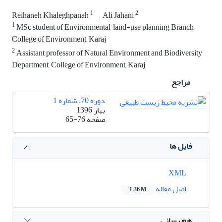
1
2
Reihaneh Khaleghpanah
Ali Jahani
1
MSc student of Environmental, land-use planning Branch,
College of Environment, Karaj
2
Assistant professor of Natural Environment and Biodiversity
Department, College of Environment, Karaj
مراجع
دوره 70، شماره 1
بهار 1396
صفحه
65-76
فایل ها
XML
اصل مقاله
1.36 M
هم رسانی