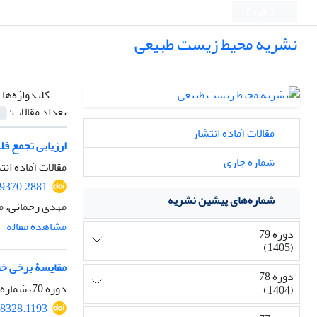
English
نشریه محیط زیست طبیعی
کلیدواژه‌ها 
تعداد مقالات:
مقالات آماده انتشار
ارزیابی تجمع فل
شماره جاری
مقالات آماده انت
09370.2881
شماره‌های پیشین نشریه
مهدی رحمانی، م
مشاهده مقاله
دوره 79
(1405)
مقایسۀ برخی خص
دوره 78
دوره 70، شماره 3، پاییز 1396، صفحه
(1404)
08328.1193