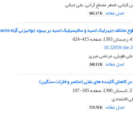
 کیانی، اصغر مصلح آرانی، علی جبالی
اصل مقاله
682.17 K
یبرلیک اسید و سالیسیلیک اسید بر بهبود جوانه‏زنی گیاه Festuca arundinacea تحت تنش با ترکیبات آللوپاتیک
415-424
10.22059/jne.
لی طویلی، مرتضی میری
اصل مقاله
168.13 K
ر کاهش آلاینده های نفتی (عناصر و فلزات سنگین)
185-197
ی اقتصادی
اصل مقاله
574.76 K