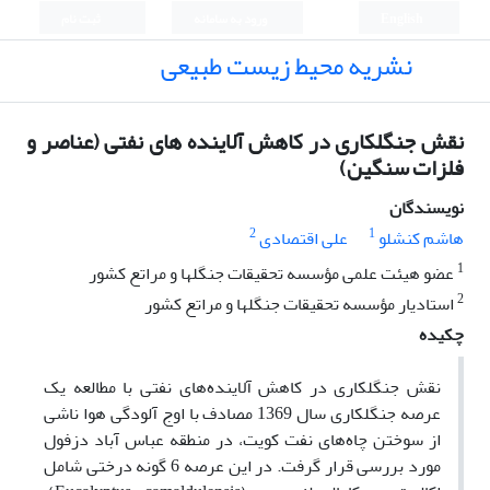
English
ورود به سامانه
ثبت نام
نشریه محیط زیست طبیعی
نقش جنگلکاری در کاهش آلاینده های نفتی (عناصر و
فلزات سنگین)
نویسندگان
2
1
هاشم کنشلو
علی اقتصادی
1
عضو هیئت علمی مؤسسه تحقیقات جنگلها و مراتع کشور
2
استادیار مؤسسه تحقیقات جنگلها و مراتع کشور
چکیده
نقش جنگلکاری در کاهش آلاینده‌های نفتی با مطالعه یک
عرصه جنگلکاری سال 1369 مصادف با اوج آلودگی هوا ناشی
از سوختن چاه‌های نفت کویت، در منطقه عباس آباد دزفول
مورد بررسی قرار گرفت. در این عرصه 6 گونه درختی شامل