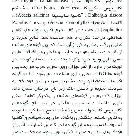
اکالیپتوس کامالدولنسیس (Eucalyptus camaldulensis)،
اکالیپتوس میکروتکا (Eucalyptus microtheca) ، شیشم
(Dalbergia sissoo)، آکاسیا سالیسینا (Acacia salicina) ،
اکاسیا استنوفیلا (Acacia stenophylla) و پده ( Populus
euphratica) ا نتخاب و در قالب طرح آماری بلوک های کامل
تصادفی در سه تکرار، با هم مقایسه شد. نتایج تجزیه و
تحلیل برگ درختان حاکی از آن است که بین گونه‌های مختلف
از نظر درصد پتاسیم، درصد ازت و مقدار روی اختلاف آماری
معنی داری وجود دارد و گونه پده نسبت به سایر گونه‌ها در
الویت قرار دارد. از نظر میزان روی، مس و سرب هر چند بین
گونه ها اختلاف معنی داری مشاهده نمی‌شود اما دو گونه
آکاسیا استنوفیلا و پده بیشترین سرب را در خود ذخیره
نمودند. تجزیه و تحلیل خاک زیر تاج درختان نشان داد،
میزان کادمیم در گونه‌های مختلف با یکدیگر تفاوت معنی
داری داشت و بیشترین مقدار در زیر تاج گونه‌های
اکالیپتوس کامالدولنسیس و شیشم تجمع پیدا کرد. با توجه
به نتایج حاصله، جنگلکاری با گونه های پده، شیشم و آکاسیا
استنوفیلا نسبت به سایر گونه‌ها در کاهش خسارات ناشی از
آلودگی‌های نفتی حاصل از آتش سوزی بواسطه جذب عناصر