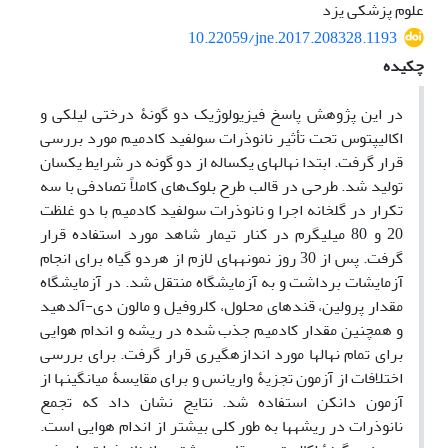
علوم پزشکی یزد
10.22059/jne.2017.208328.1193
چکیده
در این پژوهش پاسخ فیزیولوژیک دو گونۀ درختی لیلکی و
اکالیپتوس تحت تأثیر نانوذرات سولفید کادمیم مورد بررسی
قرار گرفت. ابتدا نهال­های یک­ساله از دو گونه در شرایط یکسان
تولید شد. طرحی در قالب طرح بلوک‌های کاملاً تصادفی با سه
تکرار در گلخانه اجرا و نانوذرات سولفید کادمیم با دو غلظت
20 و 80 میلی­گرم در کنار تیمار شاهد مورد استفاده قرار
گرفت. پس از 30 روز نمونه­های لازم از هردو گیاه برای انجام
آزمایشات برداشت و به آزمایشگاه منتقل شد. در آزمایشگاه
مقدار پرولین، قندهای محلول، کلروفیل و مالون دی-آلدهید
و همچنین مقدار کادمیم جذب شده در ریشه و اندام هوایی
برای تمام نهال­ها مورد اندازه­گیری قرار گرفت. برای بررسی
اختلافات از آزمون تجزیۀ واریانس و برای مقایسۀ میانگین­ها از
آزمون دانکن استفاده شد. نتایج نشان داد که تجمع
نانوذرات در ریشه­ها به طور کلی بیشتر از اندام هوایی است.