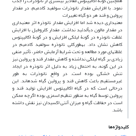
همچنین گونۀ اکالیپتوس مقادیر بیشتری از نانوذرات را جذب
نمود. با افزایش مقدار نانوذرات سولفید کادمیم، در مقدار
پرولین و قند هر دو گیاه تغییرات
معنی­داری دیده شد اما افزایش مقدار نانوذره اثر معنی­داری
در مقدار مالون دی­آلدئید نداشت. مقدار کلروفیل با افزایش
غلظت نانوذره در گونۀ لیلکی افزایش و در گونۀ اکالیپتوس
کاهش نشان داد. به­طور­کلی نانوذره سولفید کادمیم در
غلظت­های مورد مطالعه و تحت شرایط آزمایش حاضر، تأثیر منفی
زیادی بر گیاه لیلکی نداشته و کاهش مقدار قند و پرولین نیز
در این گونه، به احتمال زیاد به دلیل اثر نانوذره در ایجاد
تنش خشکی بوده است. در واقع نانوذرات به طور
غیرمستقیم باعث کاهش قند و پرولین گیاه شده­اند. این
درحالی­ است که در گیاه اکالیپتوس افزایش تولید قند و
پرولین توسط گیاه به منظور تنظیم اسمزی بوده اگرچه ممکن
است در حفاظت گیاه و میزان آنتی اکسیدان نیز نقش داشته
باشد.
کلیدواژه‌ها