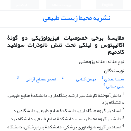
English
ورود به سامانه
ثبت نام
نشریه محیط زیست طبیعی
مقایسۀ برخی خصوصیات فیزیولوژیکی دو گونۀ
اکالیپتوس و لیلکی تحت تنش نانوذرات سولفید
کادمیم
نوع مقاله : مقاله پژوهشی
نویسندگان
3
2
1
سیما عبدی
بهمن کیانی
اصغر مصلح آرانی
4
علی جبالی
1
دانش‌آموختۀ کارشناسی ارشد جنگلداری، دانشکدۀ منابع طبیعی،
دانشگاه یزد
2
استادیار گروه جنگلداری، دانشکدۀ منابع طبیعی، دانشگاه یزد
3
دانشیار گروه محیط زیست، دانشکدۀ منابع طبیعی، دانشگاه یزد
4
استادیار گروه نانوفناوری پزشکی، دانشکدۀ پیراپزشکی، دانشگاه