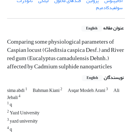
اکالیپتوس
پرولین
قندهای محلول
لیلکی
نانوذرات
سولفیدکادمیم
عنوان مقاله
English
Comparing some physiological parameters of
Caspian locust (Gleditsia caspica Desf.) and River
red gum (Eucalyptus camadulensis Dehnh.)
affected by Cadmium sulphide nanoparticles
نویسندگان
English
1
2
3
sima abdi
Bahman Kiani
Asqar Mosleh Arani
Ali
4
Jebali
1
q
2
Yazd University
3
yazd university
4
q