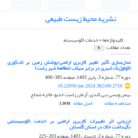
English
ورود به سامانه
ثبت نام
نشریه محیط زیست طبیعی
کلیدواژه‌ها =
خدمات اکوسیستم
تعداد مقالات:
6
مدل‌سازی تأثیر تغییر کاربری اراضی/پوشش زمین بر تاب‌آوری
اکولوژیک شهری در برابر سیلاب‌ (مطالعة شهر رشت)
دوره 77، شماره 3، پاییز 1403، صفحه
385-400
10.22059/jne.2024.382160.2710
بهمن ویسی نبی کندی، آرمان راست خدیو، فائزه شجاع
اصل مقاله
مشاهده مقاله
1.59 M
ارزیابی اثر تغییرات کاربری اراضی بر خدمت اکوسیستمی
نگهداشت خاک در استان گلستان
دوره 77، شماره 2، تابستان 1403، صفحه
203-225