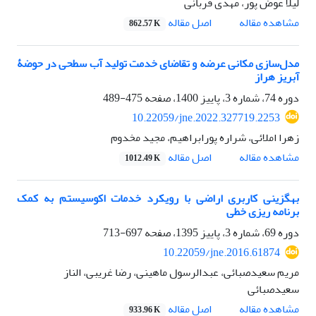
لیلا عوض پور، مهدی قربانی
اصل مقاله
مشاهده مقاله
862.57 K
مدل‌سازی مکانی عرضه و تقاضای خدمت تولید آب‌ سطحی در حوضۀ
آبریز هراز
دوره 74، شماره 3، پاییز 1400، صفحه
475-489
10.22059/jne.2022.327719.2253
زهرا املائی، شراره پورابراهیم، مجید مخدوم
اصل مقاله
مشاهده مقاله
1012.49 K
بهگزینی کاربری اراضی با رویکرد خدمات اکوسیستم به کمک
برنامه ریزی خطی
دوره 69، شماره 3، پاییز 1395، صفحه
697-713
10.22059/jne.2016.61874
مریم سعیدصبائی، عبدالرسول ماهینی، رضا غریبی، الناز
سعیدصبائی
اصل مقاله
مشاهده مقاله
933.96 K