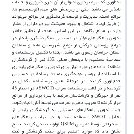
به‌طوری که بهره­ برداری اصولی از آن امری ضروری و اجتناب
ناپذیر می ­باشد. یکی از زیربخش­ های مهم اکوسیستم­ ها،
مراتع است. مدیریت و توسعة گردشگری در مراتع می‌تواند
از طریق ایجاد اشتغال و بهبود معیشت بهره‌برداران از فشار
وارد بر مرتع بکاهد. بر این اساس، هدف از تحقیق حاضر
تدوین راهکارهای مؤثر در دستیابی به گردشگری پایدار در
مراتع روستای درکش از توابع شهرستان مانه و سملقان
استان خراسان رضوی می­ باشد. ابتدا با تکمیل پرسشنامه و
مصاحبۀ مستقیم با ذی­نفعان محلی (135 نفر از گردشگران
منطقه)، داده‌های مورد نیاز برای تدوین راهکارهای پایداری
با استفاده از روش نمونه‌گیری تصادفی سادۀ در دسترس
جمع‌آوری گردید. در مرحلة بعدی پرسشنامه تکمیل­ تر
گردیده و در قالب پرسشنامه سوات (SWOT)، در اختیار 45
نفر از خبرگان و کارشناسان مرتبط با بهره ­برداری از مراتع
قرار گرفته تا ضریب ­دهی و نمره­دهی توسط آنان انجام شود.
جهت تدوین راهکارهای دستیابی به گردشگری پایدار از
تحلیل SWOT استفاده شد و در نهایت راهکارهای
استخراجی توسط ماتریس QSPM اولویت­ بندی گردید. نتایج
نشان داد که موارد "تبلیغ برای جذب گردشگر و ثبت