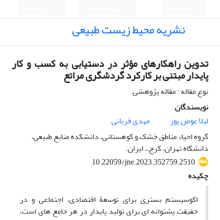
English
ورود به سامانه
ثبت نام
نشریه محیط زیست طبیعی
تدوین راهکارهای مؤثر در دستیابی به کسب و کار
پایدار مبتنی بر کارکرد گردشگری مراتع
نوع مقاله : مقاله پژوهشی
نویسندگان
لیلا عوض پور
مهدی قربانی
گروه احیاء مناطق خشک و کوهستانی، دانشکده منابع طبیعی،
دانشگاه تهران، کرج،، ایران.
10.22059/jne.2023.352759.2510
چکیده
اکوسیستم­ بستری برای توسعۀ اقتصادی، اجتماعی و در
حقیقت پشتوانه ­ای برای تولید پایدار در هر جامع ه­ای است،