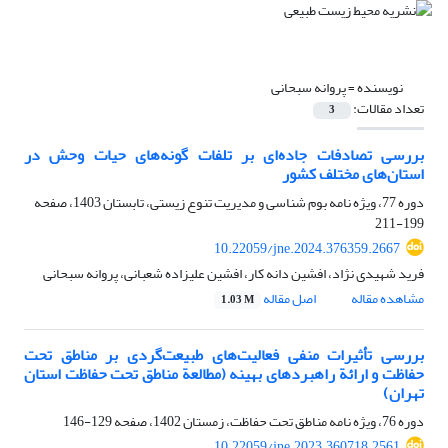
نویسنده =
پروانه سبحانی
تعداد مقالات:
3
بررسی تصادفات جاده‌ای بر تلفات گونه‌های حیات وحش در
استان‌های مختلف کشور
دوره 77، ویژه نامه بوم شناسی و مدیریت تنوع زیستی، تابستان 1403، صفحه
199-211
10.22059/jne.2024.376359.2667
فرید شهیدی نژاد، افشین دانه کار، افشین علیزاده شعبانی، پروانه سبحانی
مشاهده مقاله
اصل مقاله
1.03 M
بررسی تأثیرات منفی فعالیت‌های طبیعت‌گردی بر مناطق تحت
حفاظت و ارائة راهبردهای بهینه (مطالعة مناطق تحت حفاظت استان
تهران)
دوره 76، ویژه نامه مناطق تحت حفاظت، زمستان 1402، صفحه
129-146
10.22059/jne.2023.360718.2561