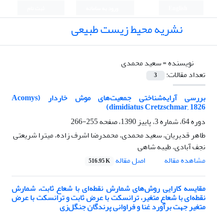
English
ورود به سامانه
ثبت نام
نشریه محیط زیست طبیعی
نویسنده =
سعید محمدی
تعداد مقالات:
3
بررسی آرایه‌شناختی جمعیت‌های موش خاردار (Acomys
dimidiatus Cretzschmar, 1826)
دوره 64، شماره 3، پاییز 1390، صفحه
255-266
طاهر قدیریان، سعید محمدی، محمدرضا اشرف زاده، میترا شریعتی
نجف آبادی، طیبه شاهی
اصل مقاله
مشاهده مقاله
516.95 K
مقایسه کارایی روش‌های شمارش نقطه‌ای با شعاع ثابت، شمارش
نقطه‌ای با شعاع متغیر، ترانسکت با عرض ثابت و ترانسکت با عرض
متغیر جهت برآورد غنا و فراوانی پرندگان جنگل‌زی