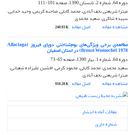
دوره 64، شماره 2، تابستان 1390، صفحه
101-111
میترا شریعتی نجف آبادی، محمد کابلی، صاحبه کریمی، وحید خدایی،
سپیده شاکری، سعید محمدی
اصل مقاله
مشاهده مقاله
240.93 K
مطالعه‌ی برخی ویژگی‌های بوم‌شناختی دوپای فیروز (Allactaga
firouzi Womochel, 1978) در استان اصفهان
دوره 64، شماره 1، بهار 1390، صفحه
65-73
سعید محمدی، محمد کابلی، محمود کرمی، افشین علیزاده شعبانی،
میترا شریعتی نجف آبادی
اصل مقاله
مشاهده مقاله
910.28 K
مقالات آماده انتشار
شماره جاری