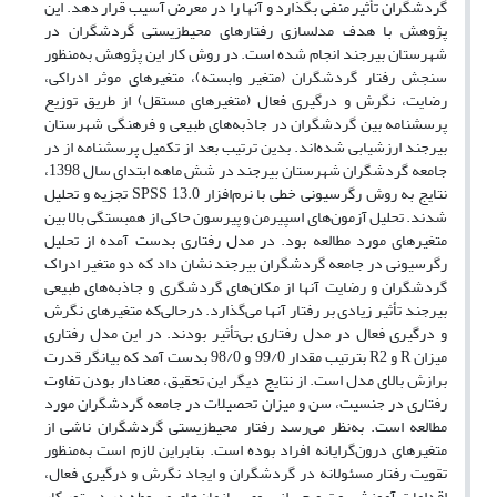
گردشگران تأثیر منفی بگذارد و آنها را در معرض آسیب قرار دهد. این
پژوهش با هدف مدلسازی رفتارهای محیط‌زیستی گردشگران در
شهرستان بیرجند انجام شده است. در روش کار این پژوهش به‌منظور
سنجش رفتار گردشگران (متغیر وابسته)، متغیرهای موثر ادراکی،
رضایت، نگرش و درگیری فعال (متغیرهای مستقل) از طریق توزیع
پرسشنامه بین گردشگران در جاذبه‌های طبیعی و فرهنگی شهرستان
بیرجند ارزشیابی شده‌اند. بدین ترتیب بعد از تکمیل پرسشنامه از در
جامعه گردشگران شهرستان بیرجند در شش ماهه ابتدای سال 1398،
نتایج به روش رگرسیونی خطی با نرم‌افزار SPSS 13.0 تجزیه و تحلیل
شدند. تحلیل آزمون‌های اسپیرمن و پیرسون حاکی از همبستگی بالا بین
متغیرهای مورد مطالعه بود. در مدل رفتاری بدست آمده از تحلیل
رگرسیونی در جامعه گردشگران بیرجند نشان داد که دو متغیر ادراک
گردشگران و رضایت آنها از مکان‌های گردشگری و جاذبه‌های طبیعی
بیرجند تأثیر زیادی بر رفتار آنها می‌گذارد. درحالی‌که متغیرهای نگرش
و درگیری فعال در مدل رفتاری بی‌تأثیر بودند. در این مدل رفتاری
میزان R و R2 بترتیب مقدار 99/0 و 98/0 بدست آمد که بیانگر قدرت
برازش بالای مدل است. از نتایج دیگر این تحقیق، معنادار بودن تفاوت
رفتاری در جنسیت، سن و میزان تحصیلات در جامعه گردشگران مورد
مطالعه است. به‌نظر می‌رسد رفتار محیط‌زیستی گردشگران ناشی از
متغیرهای درون‌گرایانه افراد بوده است. بنابراین لازم است به‌منظور
تقویت رفتار مسئولانه در گردشگران و ایجاد نگرش و درگیری فعال،
اقدامات آموزشی و ترویجی از سوی سازمان‌های مربوطه در دستور کار