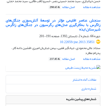
حسن جهانبازی، سید محمد حسینی نصر، خسرو ثاقب طالبی، سید محمد حجتی
مشاهده مقاله
اصل مقاله
298.65 K
سنجش عناصر اقلیمی مؤثر در توسعۀ آتش‌سوزی جنگل‌های
زاگرس با به‌کارگیری مدل‌های رگرسیون در جنگل‌های زاگرس
شهرستان ایذه
دوره 66، شماره 2، تابستان 1392، صفحه
191-201
10.22059/jne.2013.35851
سجاد عالی محمودی، جهانگیر فقهی، بهمن جباریان امیری، افشین دانه کار،
پدرام عطارد
مشاهده مقاله
اصل مقاله
237.85 K
مقالات آماده انتشار
شماره جاری
شماره‌های پیشین نشریه