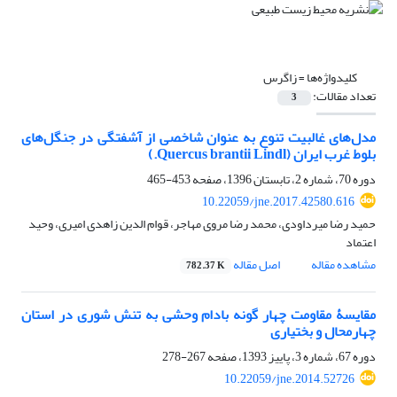
کلیدواژه‌ها =
زاگرس
تعداد مقالات:
3
مدل‌های غالبیت تنوع به عنوان شاخصی از آشفتگی‌ در جنگل‌های
بلوط غرب ایران (Quercus brantii Lindl.)
دوره 70، شماره 2، تابستان 1396، صفحه
453-465
10.22059/jne.2017.42580.616
حمید رضا میرداودی، محمد رضا مروی مهاجر، قوام الدین زاهدی امیری، وحید
اعتماد
مشاهده مقاله
اصل مقاله
782.37 K
مقایسۀ مقاومت چهار گونه بادام وحشی به تنش شوری ‌در استان
چهارمحال و بختیاری
دوره 67، شماره 3، پاییز 1393، صفحه
267-278
10.22059/jne.2014.52726