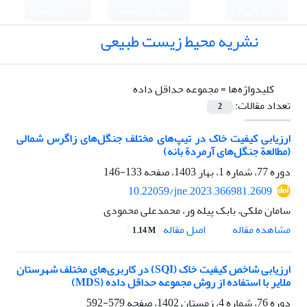
English
ورود به سامانه
ثبت نام
نشریه محیط زیست طبیعی
کلیدواژه‌ها =
مجموعه حداقل داده
تعداد مقالات:
2
ارزیابی کیفیت خاک در تیپ‌های مختلف جنگل‌های زاگرس شمالی
(مطالعة جنگل‌های آرمردة بانه)
دوره 77، شماره 1، بهار 1403، صفحه
133-146
10.22059/jne.2023.366981.2609
سامان ملکی، بابک پیله ور، محمدعلی محمودی
اصل مقاله
مشاهده مقاله
1.14 M
ارزیابی شاخص کیفیت خاک (SQI) در کاربری‌های مختلف شهرستان
ملایر با استفاده از روش مجموعه حداقل داده (MDS)
دوره 76، شماره 4، زمستان 1402، صفحه
579-592