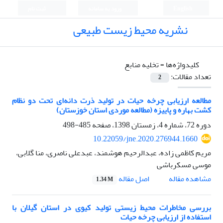
English
ورود به سامانه
ثبت نام
نشریه محیط زیست طبیعی
کلیدواژه‌ها =
تخلیه منابع
تعداد مقالات:
2
مطالعه ارزیابی چرخه حیات در تولید ذرت دانه‌ای تحت دو نظام
کشت بهاره و پاییزه (مطالعه موردی استان خوزستان)
دوره 72، شماره 4، زمستان 1398، صفحه
485-498
10.22059/jne.2020.276944.1660
مریم کاظمی زاده، عبدالرحیم هوشمند، عبدعلی ناصری، منا گلابی،
موسی مسکرباشی
اصل مقاله
مشاهده مقاله
1.34 M
بررسی مخاطرات محیط زیستی تولید کیوی در استان گیلان با
استفاده از ارزیابی چرخه حیات