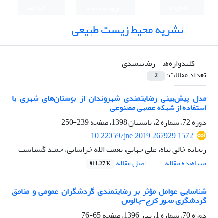
English
ورود به سامانه
ثبت نام
نشریه محیط زیست طبیعی
کلیدواژه‌ها =
رضایتمندی
تعداد مقالات:
2
مدل پیش‌بینی رضایتمندی شهروندان از بوستان‌های شهری با
استفاده از شبکه عصبی مصنوعی
دوره 72، شماره 2، تابستان 1398، صفحه
239-250
10.22059/jne.2019.267929.1572
ریحانه خالق پناه، علی جهانی، نعمت الله خراسانی، حمید گشتاسب
اصل مقاله
مشاهده مقاله
911.27 K
شناسایی عوامل مؤثر بر رضایتمندی گردشگران عمومی و مناطق
گردشگری محور کرج-چالوس
دوره 70، شماره 1، بهار 1396، صفحه
65-76