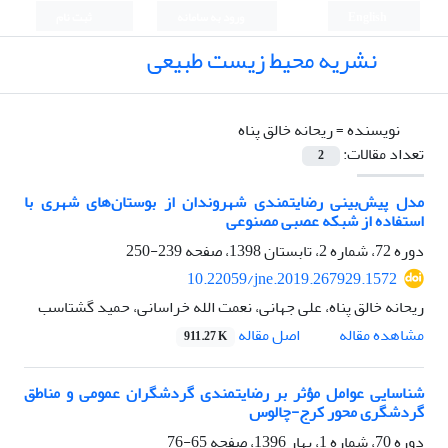
English
ورود به سامانه
ثبت نام
نشریه محیط زیست طبیعی
نویسنده =
ریحانه خالق پناه
تعداد مقالات:
2
مدل پیش‌بینی رضایتمندی شهروندان از بوستان‌های شهری با
استفاده از شبکه عصبی مصنوعی
دوره 72، شماره 2، تابستان 1398، صفحه
239-250
10.22059/jne.2019.267929.1572
ریحانه خالق پناه، علی جهانی، نعمت الله خراسانی، حمید گشتاسب
اصل مقاله
مشاهده مقاله
911.27 K
شناسایی عوامل مؤثر بر رضایتمندی گردشگران عمومی و مناطق
گردشگری محور کرج-چالوس
دوره 70، شماره 1، بهار 1396، صفحه
65-76