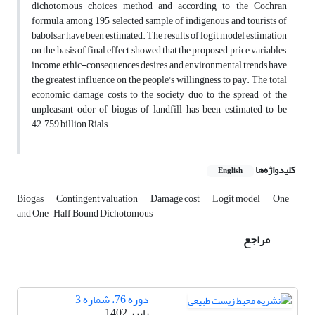
dichotomous choices method and according to the Cochran
formula, among 195 selected sample of indigenous and tourists of
babolsar have been estimated. The results of logit model estimation
on the basis of final effect showed that the proposed price variables,
income, ethic-consequences desires and environmental trends have
the greatest influence on the people's willingness to pay. The total
economic damage costs to the society duo to the spread of the
unpleasant odor of biogas of landfill has been estimated to be
42.759 billion Rials.
کلیدواژه‌ها
English
Biogas
Contingent valuation
Damage cost
Logit model
One
and One-Half Bound Dichotomous
مراجع
دوره 76، شماره 3
پاییز 1402