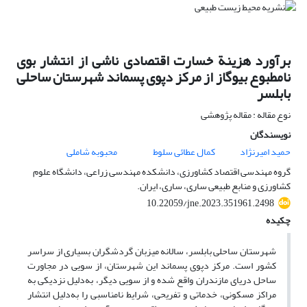
برآورد هزینة خسارت اقتصادی ناشی از انتشار بوی
نامطبوع بیوگاز از مرکز دپوی پسماند شهرستان ساحلی
بابلسر
نوع مقاله : مقاله پژوهشی
نویسندگان
حمید امیرنژاد
کمال عطائی سلوط
محبوبه شاملی
گروه مهندسی اقتصاد کشاورزی، دانشکده مهندسی زراعی، دانشگاه علوم
کشاورزی و منابع طبیعی ساری، ساری، ایران.
10.22059/jne.2023.351961.2498
چکیده
شهرستان ساحلی بابلسر، سالانه میزبان گردشگران بسیاری از سراسر
کشور است. مرکز دپوی پسماند این شهرستان، از سویی در مجاورت
ساحل دریای مازندران واقع شده و از سویی دیگر، به‌دلیل نزدیکی به
مراکز مسکونی، خدماتی و تفریحی، شرایط نامناسبی را به‌دلیل انتشار