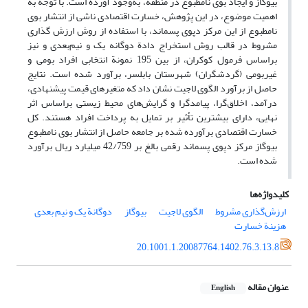
بیوگاز و ایجاد بوی نامطبوع در منطقه، به‌وجود آورده است. با توجه به
اهمیت موضوع، در این پژوهش، خسارت اقتصادی ناشی از انتشار بوی
نامطبوع از این مرکز دپوی پسماند، با استفاده از روش ارزش­ گذاری
مشروط در قالب روش استخراج دادة دوگانه یک ‌و نیم‌بعدی و نیز
براساس فرمول کوکران، از بین 195 نمونة انتخابی افراد بومی و
غیربومی (گردشگران) شهرستان بابلسر، برآورد شده است. نتایج
حاصل از برآورد الگوی لاجیت نشان داد که متغیرهای قیمت پیشنهادی،
درآمد، اخلاق‌گرا، پیامدگرا و گرایش‌های محیط‌ زیستی براساس اثر
نهایی، دارای بیشترین تأثیر بر تمایل به پرداخت افراد هستند. کل
خسارت اقتصادی برآورده شده بر جامعه حاصل از انتشار بوی نامطبوع
بیوگاز مرکز دپوی پسماند رقمی بالغ بر 42/759 میلیارد ریال برآورد
شده است.
کلیدواژه‌ها
ارزش‌گذاری مشروط
الگوی لاجیت
بیوگاز
دوگانة یک و نیم بعدی
هزینة خسارت
20.1001.1.20087764.1402.76.3.13.8
عنوان مقاله
English