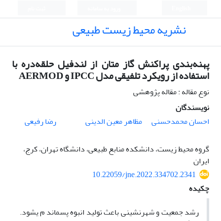
English
ورود به سامانه
ثبت نام
نشریه محیط زیست طبیعی
پهنه‌بندی پراکنش گاز متان از لندفیل حلقه‌دره با
استفاده از رویکرد تلفیقی مدل IPCC و AERMOD
نوع مقاله : مقاله پژوهشی
نویسندگان
احسان محمدحسنی
مظاهر معین الدینی
رضا رفیعی
گروه محیط زیست، دانشکده منابع طبیعی، دانشگاه تهران، کرج،
ایران
10.22059/jne.2022.334702.2341
چکیده
رشد جمعیت و شهرنشینی باعث تولید انبوه پسماند م ی­شود.