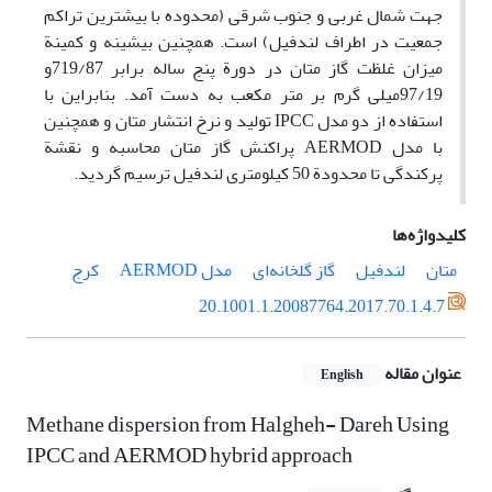
جهت شمال غربی و جنوب شرقی (محدوده با بیشترین تراکم
جمعیت در اطراف لندفیل) است. همچنین بیشینه و کمینة
میزان غلظت گاز متان در دورة پنج ساله برابر 719/87و
97/19میلی­ گرم بر متر مکعب به­ دست آمد. بنابراین با
استفاده از دو مدل IPCC تولید و نرخ انتشار متان و همچنین
با مدل AERMOD پراکنش گاز متان محاسبه و نقشة
پرکندگی تا محدودة 50 کیلومتری لندفیل ترسیم گردید.
کلیدواژه‌ها
متان
لندفیل
گاز گلخانه‌ای
مدل‌ AERMOD
کرج
20.1001.1.20087764.2017.70.1.4.7
عنوان مقاله
English
Methane dispersion from Halgheh- Dareh Using
IPCC and AERMOD hybrid approach