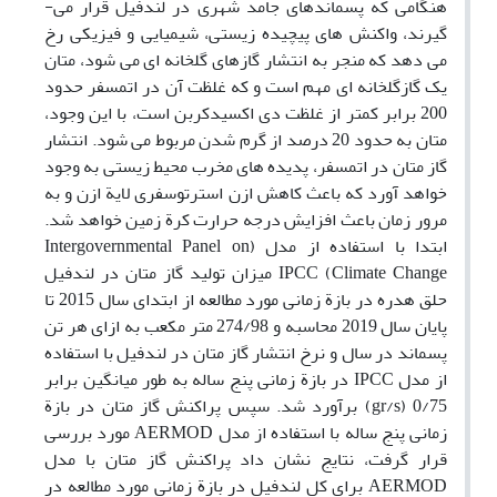
هنگامی که پسماندهای جامد شهری در لندفیل قرار می­
گیرند، واکنش­ های پیچیده زیستی، شیمیایی و فیزیکی رخ
می­­ دهد که منجر به انتشار گازهای گلخانه ­ای می­ شود، متان
یک گازگلخانه ­ای مهم است و که غلظت آن در اتمسفر حدود
200 برابر کمتر از غلظت دی اکسیدکربن است، با این وجود،
متان به حدود 20 درصد از گرم شدن مربوط می شود. انتشار
گاز متان در اتمسفر، پدیده ­های مخرب محیط زیستی به ­وجود
خواهد آورد که باعث کاهش ازن استرتوسفری لایة ازن و به
مرور زمان باعث افزایش درجه حرارت کرة زمین خواهد شد.
ابتدا با استفاده از مدل (Intergovernmental Panel on
Climate Change) IPCC میزان تولید گاز متان در لندفیل
حلق ه­دره در بازة زمانی مورد مطالعه از ابتدای سال 2015 تا
پایان سال 2019 محاسبه و 274/98 متر مکعب به ‌ازای هر تن
پسماند در سال و نرخ انتشار گاز متان در لندفیل با استفاده
از مدل IPCC در بازة زمانی پنج ساله به ­طور میانگین برابر
0/75 (gr/s) برآورد شد. سپس پراکنش گاز متان در بازة
زمانی پنج ساله با استفاده از مدل AERMOD مورد بررسی
قرار گرفت، نتایج نشان داد پراکنش گاز متان با مدل
AERMOD برای کل لندفیل در بازة زمانی مورد مطالعه در