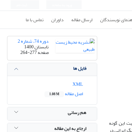
ورود به سامانه
ثبت نام
هنمای نویسندگان
ارسال مقاله
داوران
تماس با ما
دوره 74، شماره 2
تابستان 1400
صفحه
264-277
فایل ها
XML
اصل مقاله
1.08 M
هم رسانی
ت این گونه
ارجاع به این مقاله
گ ایرانی در