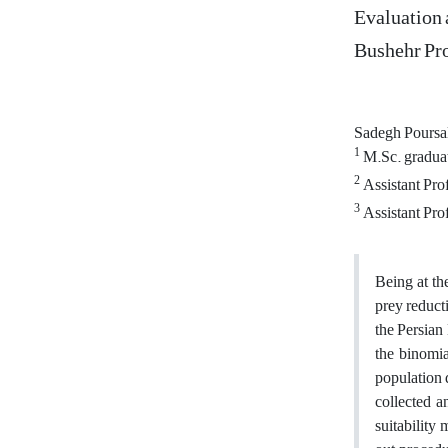
Evaluation a
Bushehr Pro
Sadegh Pours
1
M.Sc. graduat
2
Assistant Prof
3
Assistant Pro
Being at th
prey reducti
the Persian
the binomia
population 
collected a
suitability