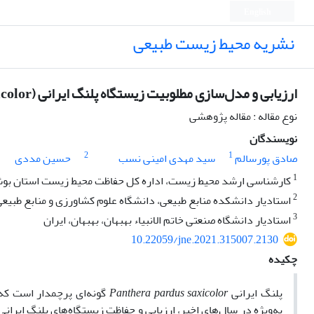
English
نشریه محیط زیست طبیعی
ارزیابی و مدل‌سازی مطلوبیت زیستگاه پلنگ ایرانی (Panthera pardus saxicolor) در منطقۀ گیسکان استان بوشهر
نوع مقاله : مقاله پژوهشی
نویسندگان
2
1
صادق پورسالم
سید مهدی امینی نسب
حسین مددی
1
کارشناسی ارشد محیط زیست، اداره کل حفاظت محیط زیست استان بوشه
2
استادیار دانشکده منابع طبیعی، دانشگاه علوم کشاورزی و منابع طبیعی
3
استادیار دانشگاه صنعتی خاتم الانبیاء بهبهان، بهبهان، ایران
10.22059/jne.2021.315007.2130
چکیده
پلنگ ایرانی
Panthera pardus saxicolor
گونه‌ای پرچمدار است که
به‌ویژه در سال‌های اخیر، ارزیابی و حفاظت زیستگاه‌های پلنگ ایر