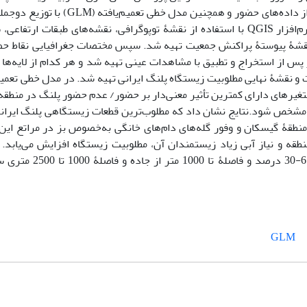
منطقۀ گیسکان استان بوشهر به کمک نرم‌افزار QGIS و با استفاده از داده‌های حضور 
نرم‌افزار R برپایۀ داده‌های حضور/ عدم حضور انجام گرفت. در نرم‌افزار QGIS با استفاده از نقشۀ توپوگرافی، نقشه‌های 
، نقشۀ پیوستۀ پراکنش جمعیت تهیه شد. سپس مختصات جغرافیایی نقاط ح
 پس از استخراج و تطبیق با مشاهدات عینی تهیه شد و هر کدام از لایه‌ها 
نقشۀ نهایی مطلوبیت زیستگاه پلنگ ایرانی تهیه شد. در مدل خطی تعمیم‌ی
غیرهای دارای کمترین تأثیر معنی‌دار بر حضور/ عدم حضور پلنگ در منط
گ مشخص شود.نتایج نشان داد که مطلوب‌ترین قطعات زیستگاهی پلنگ ایرا
طقۀ گیسکان و وفور گله‌های دام‌های خانگی به‌خصوص بز در مراتع این 
قه و نیاز آبی زیاد زیستمندان آن، مطلوبیت زیستگاه افزایش می‌یابد. ا
زیستگاه‌ها در جهت‌های شمالی، ارتفاع بیش از 1000 متر،