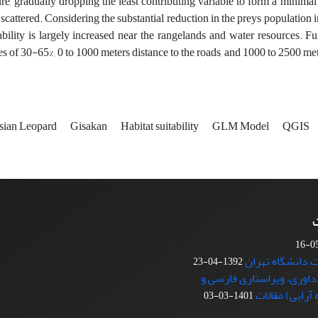
re, gradually dropping the least contributing variable to form a minimal
 scattered. Considering the substantial reduction in the preys population 
tability is largely increased near the rangelands and water resources. F
es of 30-65%, 0 to 1000 meters distance to the roads, and 1000 to 2500 mete
sian Leopard
Gisakan
Habitat suitability
GLM Model
QGIS
ت
1392-04-23
اوری، ویراستاری فارسی و
آرایی) مقالات
1401-03-03