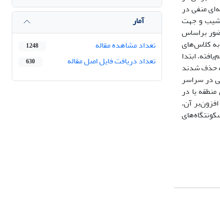
و همچنین مدل خطی تعمیم‌یافته (GLM) با توزیع دوجمله‌ای منفی در
آمار
طبقات ارتفاعی، شیب و جهت
ضور براساس
به کلاس‌های
تعداد مشاهده مقاله
1,248
افته، ابتدا
تعداد دریافت فایل اصل مقاله
630
قه حذف شدند
نی در سراسر
منطقه یا در
فزون‌بر آن،
 شیب 65-30 درصد و فاصلۀ تا 1000 متر از جاده و فاصلۀ 1000 تا 2500 متری سکونتگاه‌های