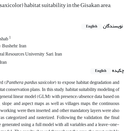
xicolor) habitat suitability in the Gisakan area,
نویسندگان
English
1
lshab
 Bushehr, Iran
al Resources University, Sari, Iran
Iran
چکیده
English
rd (
Panthera pardus saxicolor
) to expose habitat degradation and
tat conservation plans. In this study, habitat suitability modeling of
 general linear model (GLM) with presence/absence data based on
 slope, and aspect maps as well as villages maps, the continuous
-working, were then inserted, and other mandatory layers were also
s categorized and rasterized. Following the validation, the final
 generated using a full model with all variables and a leave-one-