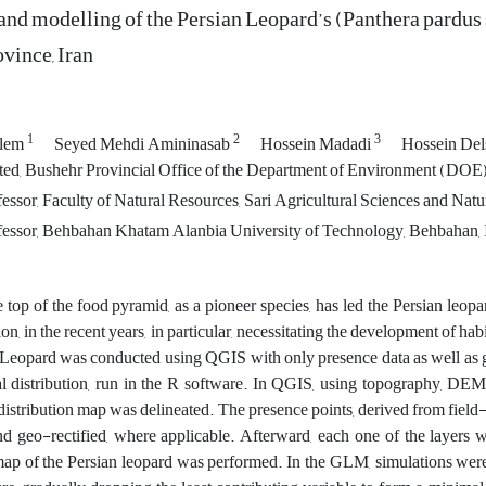
nd modelling of the Persian Leopard’s (Panthera pardus sa
vince, Iran
1
2
3
alem
Seyed Mehdi Amininasab
Hossein Madadi
Hossein De
ed, Bushehr Provincial Office of the Department of Environment (DOE),
essor, Faculty of Natural Resources, Sari Agricultural Sciences and Natur
fessor, Behbahan Khatam Alanbia University of Technology, Behbahan, 
e top of the food pyramid, as a pioneer species, has led the Persian leopa
on, in the recent years, in particular, necessitating the development of habi
 Leopard was conducted using QGIS with only presence data as well as
l distribution, run in the R software. In QGIS, using topography, DEM,
distribution map was delineated. The presence points, derived from field
nd geo-rectified, where applicable. Afterward, each one of the layers wa
 map of the Persian leopard was performed. In the GLM, simulations were