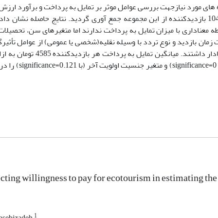
 های مورد نیازجهت بررسی عوامل موثر بر تمایل به پرداخت و برآورد ارزش
در سال 1393 از طریق تکمیل پرسش نامه و مصاحبه حضوری با 1047 بازدیدکننده از این مجموعه جمع آوری گردید. نتایج حاصله
ه معناداری با میزان تمایل به پرداخت ندارند اما متغیرهای سن، تحصیلات
ت زمان بازدید و نوع تردد با وسیله نقلیه(شخصی یا عمومی) از عوامل تأثیرگ
به پرداخت بازدیدکنندگان می باشد و بر تمایل به پرداخت، اثر معنادار دا
برآورد گردید. علاوه بر این متغیر رضایت از مطلوبیت
ecting willingness to pay for ecotourism in estimating t
1