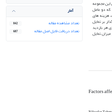
 این مجموعه
 نشان داد که دو عامل
آمار
، هزینه های
ذار بر تمایل
تعداد مشاهده مقاله
842
شتند. میانگین تمایل به پرداخت هر بازدیدکننده 4585 تومان به ازای هر بازدید
تعداد دریافت فایل اصل مقاله
687
 اولویت اول (با significance=0) و متغیر جنسیت اولویت آخر (با significance=0.121) را در میزان تمایل
Factors aff