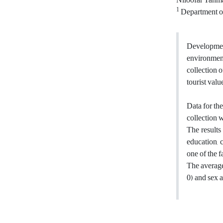
Niloofar Tahm
1
Department of
Development
environment
collection 
tourist valu
Data for the
collection 
The results 
education, c
one of the f
The average 
0) and sex a