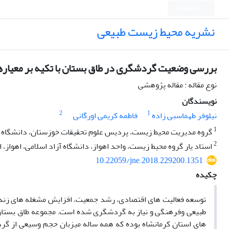
English
نشریه محیط زیست طبیعی
بررسی وضعیت گردشگری در طاق بستان با تکیه بر معیار
نوع مقاله : مقاله پژوهشی
نویسندگان
2
1
نیلوفر طهماسبی زاده
فاطمه کریمی اورگانی
1
گروه مدیریت محیط زیست، پردیس علوم تحقیقات خوزستان، دانشگاه آزا
2
استاد یار گروه محیط زیست، واحد اهواز، دانشگاه آزاد اسلامی، اهواز، ا
10.22059/jne.2018.229200.1351
چکیده
توسعه فعالیت های اقتصادی، رشد جمعیت، افزایش مشغله های زندگ
طبیعی وفرهنگی و نیاز به گردشگری شده است. مجموعه طاق بستان یک
های استان کرمانشاه بوده که همه ساله میزبان حجم وسیعی از گرد