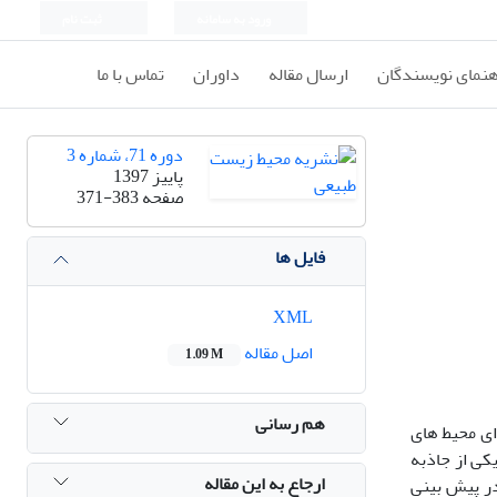
ورود به سامانه
ثبت نام
هنمای نویسندگان
ارسال مقاله
داوران
تماس با ما
دوره 71، شماره 3
پاییز 1397
صفحه
371-383
فایل ها
XML
اصل مقاله
1.09 M
هم رسانی
ای محیط های
کی از جاذبه
ارجاع به این مقاله
در پیش بینی