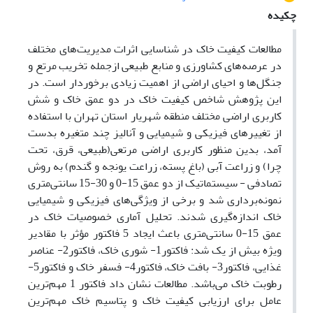
چکیده
مطالعات کیفیت خاک در شناسایی اثرات مدیریت‌های مختلف
در عرصه‌های کشاورزی و منابع طبیعی ازجمله تخریب مرتع و
جنگل‌ها و احیای اراضی از اهمیت زیادی برخوردار است. در
این پژوهش شاخص کیفیت خاک در دو عمق خاک و شش
کاربری اراضی مختلف منطقه شهریار استان تهران با استفاده
از تغییرهای فیزیکی و شیمیایی و آنالیز چند متغیره بدست
آمد، بدین منظور کاربری اراضی مرتعی(طبیعی، قرق، تحت
چرا) و زراعت آبی (باغ پسته، زراعت یونجه و گندم) به روش
تصادفی - سیستماتیک از دو عمق 15-0 و 30-15 سانتی‌متری
نمونه‌برداری شد و برخی از ویژگی‌های فیزیکی و شیمیایی
خاک اندازه‌گیری شدند. تحلیل آماری خصوصیات خاک در
عمق 15-0 سانتی‌متری باعث ایجاد 5 فاکتور مؤثر با مقادیر
ویژه بیش از یک شد: فاکتور1- شوری خاک، فاکتور2- عناصر
غذایی، فاکتور3- بافت خاک، فاکتور4- فسفر خاک و فاکتور5-
رطوبت خاک می‌باشد. مطالعات نشان داد فاکتور 1 مهم‌ترین
عامل برای ارزیابی کیفیت خاک و پتاسیم خاک مهم‌ترین