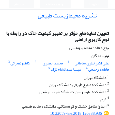
English
ورود به سامانه
ثبت نام
نشریه محیط زیست طبیعی
تعیین نمایه‌های مؤثر بر تغییر کیفیت خاک در رابطه با
نوع کاربری اراضی
نوع مقاله : مقاله پژوهشی
نویسندگان
3
2
1
علی اکبر نظری سامانی
محمد جعفری
کاظم نصرتی
5
4
فاطمه رحیمی
مهسا عبدالشاه نژاد
1
دانشگاه تهران
2
دانشکده منابع طبیعی دانشگاه تهران
3
دانشکده علوم زمین دانشگاه شهید یهشتی
4
کرج
5
احیائ مناطق خشک و کوهستانی، دانشکده منابع طبیعی
10.22059/jne.2018.126388.936