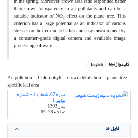
in the spring. Moreover, crown area ratio responded better
than crown transparency to air pollutants and can be a
suitable indicator of NO
effect on the plane-tree. This
2
criterion has a large potential as an indicator of various
stresses on the tree due to its fast and easy measurement by
a consumer-grade digital camera and available image
processing software.
کلیدواژه‌ها
English
Air pollution
Chlorophyll
crown defoliation
plane-tree
specific leaf area
دوره 67، شماره 1 - شماره
پیاپی 1
بهار 1393
صفحه
65-78
فایل ها