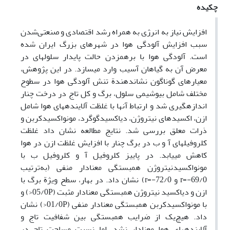
چکیده
افزایش نیاز به انرژی به همراه رشد اقتصادی و صنعتی‌شدن
سبب افزایش آلودگی هوا در شهرهای بزرگ ایران شده
است. آلودگی هوا با برهم‏زدن حالت پایدار سلول‏های در
معرض آن به گیاهان آسیب وارد می‏سازد. در این پژوهش،
معیارهای گوناگون نشان‏دهندة تنش آلودگی هوا در سطوح
مختلف شامل بیوشیمی سلول، برگ و کل تاج در درخت چنار
اندازه‏گیری شد و ارتباط آن‏ها با غلظت آلاینده‏های هوا شامل
ازن، اکسیدهای نیتروژن، دی‏اکسیدگوگرد، مونواکسیدکربن و
ذرات معلق بررسی شد. نتایج مطالعه نشان داد غلظت
کلروفیل‏های آ و ب در برگ چنار با افزایش غلظت ازن در هوا
کاهش می‏یابد. در پاییز کلروفیل آ و کلروفیل ب با
مونواکسیدنیتروژن همبستگی معنا‏دار منفی (به‌ترتیب
69/0-=r و 72/0-=r) نشان داد. در بهار، سطح ویژة برگ با
ازن و دی‏اکسید نیتروژن همبستگی معنا‏دار مثبت (05/0P<) و
با مونواکسیدکربن همبستگی معنا‏دار منفی (01/0P<) نشان
داد. هیچ‌یک از ضرایب همبستگی بین شفافیت تاج و
آلاینده‏های هوا معنا‏دار نشد. اما نسبت مساحت تاج در