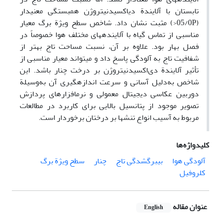
تابستان با آلایندة دی‏اکسید‌نیتروژن همبستگی معنی‏دار
(05/0P<) مثبت نشان داد. شاخص سطح ویژة برگ معیار
مناسبی از تماس گیاه با آلاینده‏های مختلف هوا خصوصاً در
فصل بهار بود. علاوه بر آن، نسبت مساحت تاج بهتر از
شفافیت تاج به آلودگی پاسخ داد و می‏تواند معیار مناسبی از
تأثیر آلایندة دی‌اکسیدنیتروژن بر درخت چنار باشد. این
شاخص به‌دلیل آسانی و سرعت اندازه‏گیری آن به‌وسیلة
دوربین عکاسی دیجیتال معمولی و نرم‏افزارهای پردازش
تصویر موجود از پتانسیل بالایی برای کاربرد در مطالعات
مربوط به آسیب انواع تنش‏ها بر درختان برخوردار است.
کلیدواژه‌ها
آلودگی هوا
بی‏برگ‏شدگی تاج
چنار‏
سطح ویژة برگ
کلروفیل‌
عنوان مقاله
English