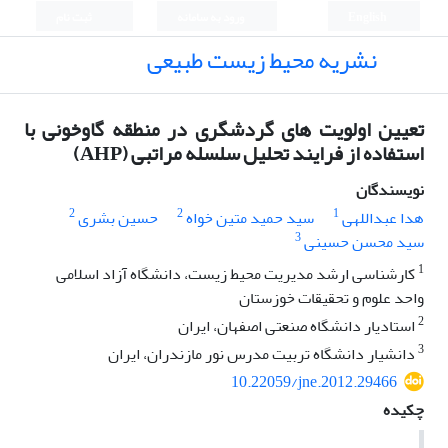
English
ورود به سامانه
ثبت نام
نشریه محیط زیست طبیعی
تعیین اولویت های گردشگری در منطقه گاوخونی با
استفاده از فرایند تحلیل سلسله مراتبی (AHP)
نویسندگان
2
2
1
هدا عبداللهی
سید حمید متین خواه
حسین بشری
3
سید محسن حسینی
1
کارشناسی ارشد مدیریت محیط زیست، دانشگاه آزاد اسلامی
واحد علوم و تحقیقات خوزستان
2
استادیار دانشگاه صنعتی اصفهان، ایران
3
دانشیار دانشگاه تربیت مدرس نور مازندران، ایران
10.22059/jne.2012.29466
چکیده