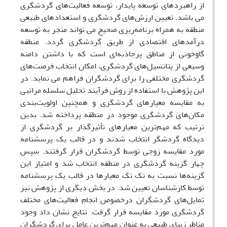
از راهبردهای توسعه پایدار، توسعه فعالیت‌های گردشگری
می باشد. تعیین ارزش‌های گردشگری و استعدادهای طبیعی
منطقه به همراه برنامه‌ریزی صحیح می تواند منجر به توسعه
درآمدهای اقتصادی از طریق گردشگری گردد. منطقه
گاوخونی از مناطق پرجاذبه‌ای است که با داشتن دامنه
وسیعی از پتانسیل‌های گردشگری، امکان انتخاب فرصت‌های
گردشگری مختلفی را برای گردشگران فراهم می نماید. در
این پژوهش با استفاده از روش فرآیند تحلیل سلسله مراتبی
به مقایسه معیارهای گردشگری و همچنین اولویت‌بندی
مکان‌های گردشگری موجود در منطقه پرداخته شد. بدین
ترتیب که مهم‌ترین معیارهای تأثیرگذار بر گردشگری از
دیدگاه گردشگر انتخاب شدند و در قالب یک پرسشنامه
مورد مقایسه زوجی توسط گردشگران قرار گرفتند. سپس
چهار گزینه گردشگری در منطقه انتخاب شد و امتیاز این
گزینه‌ها نسبت به تک تک معیارها در قالب یک پرسشنامه
توسط کارشناسان تعیین شد. در بخش دیگری از پژوهش نیز
تمایل‌های گردشگران درخصوص انجام فعالیت‌های مختلف
گردشگری مورد مقایسه قرار گرفت. نتایج نشان داد وجود
مناظر زیبای طبیعی به عنوان مهم‌ترین عامل برای گردشگران