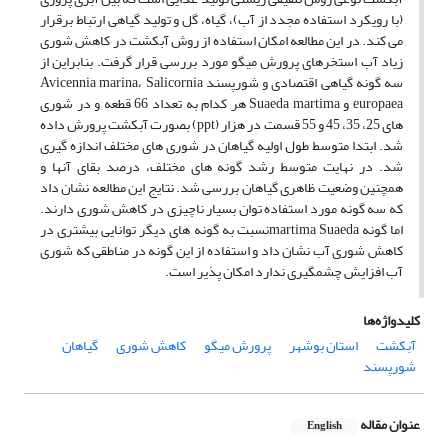
(با رویکرد استفاده مجدد از آب)، گیاه، گل و تولید گیاهی ارتباط برقرار
می کند. در این مطالعه امکان استفاده از روش آبکشت در کاهش شوری
زیاد آب استخرهای پرورش میگو مورد بررسی قرار گرفت. بنابراین از
سه گونه گیاهی اقتصادی و شورپسند Avicennia marina، Salicornia
europaea و Suaeda martima هر کدام به تعداد 66 قطعه و در شوری
های 25، 35، 45 و 55 قسمت در هزار (ppt) بصورت آبکشت پرورش داده
شد. ابتدا متوسط طول اولیه گیاهان در شوری های مختلف اندازه گیری
شد. در نهایت متوسط رشد گونه های مختلف، درصد بقای آنها و
همچنین وضعیت ظاهری گیاهان بررسی شد. نتایج این مطالعه نشان داد
که سه گونه مورد استفاده توان بسیار ناچیزی در کاهش شوری دارند.
اما گونه martima Suaedaنسبت به گونه های دیگر توانایی بیشتری در
کاهش شوری آب نشان داد و استفاده از این گونه در مناطقی که شوری
آب افزایش چشمگیری ندارد امکان پذیر است.
کلیدواژه‌ها
آبکشت
استان بوشهر
پرورش میگو
کاهش شوری
گیاهان
شورپسند
عنوان مقاله
English