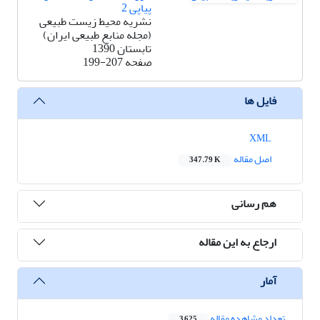
پیاپی 2
نشریه محیط زیست طبیعی
(مجله منابع طبیعی ایران)
تابستان 1390
صفحه
199-207
فایل ها
XML
اصل مقاله
347.79 K
هم رسانی
ارجاع به این مقاله
آمار
تعداد مشاهده مقاله
3,625