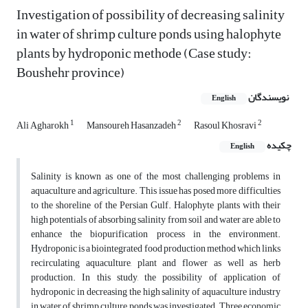
Investigation of possibility of decreasing salinity
in water of shrimp culture ponds using halophyte
plants by hydroponic methode (Case study:
Boushehr province)
نویسندگان
English
1
2
2
Ali Agharokh
Mansoureh Hasanzadeh
Rasoul Khosravi
چکیده
English
Salinity is known as one of the most challenging problems in
aquaculture and agriculture. This issue has posed more difficulties
to the shoreline of the Persian Gulf. Halophyte plants with their
high potentials of absorbing salinity from soil and water are able to
enhance the biopurification process in the environment.
Hydroponic is a biointegrated food production method which links
recirculating aquaculture, plant and flower as well as herb
production. In this study, the possibility of application of
hydroponic in decreasing the high salinity of aquaculture industry
in water of shrimp culture ponds was investigated. Three economic