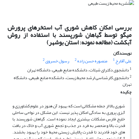
بررسی امکان کاهش شوری آب استخرهای پرورش
میگو توسط گیاهان شورپسند با استفاده از روش
آبکشت (مطالعه نمونه: استان بوشهر)
نویسندگان
2
2
1
علی آقارخ
منصوره حسن زاده
رسول خسروی
1
دانشجوی دکترای شیلات، دانشکده منابع طبیعی، دانشگاه تهران
2
دانشجوی کارشناسی ارشد محیط زیست، دانشکده منابع طبیعی، دانشگاه
تهران
چکیده
شوری بالا از جمله مشکلاتی است که بهبود آن هنوز در علوم کشاورزی و
آبزی پروری به سادگی امکان پذیر نیست. این مشکل در نواحی ساحلی
خلیج فارس مشکلات بیشتری ایجاد نموده است. گیاهان شورپسند با
قدرت بالا و منحصر به فرد در جذب و تجمع شوری آب و خاک در بافت
های خود قادرند تا قدرت پالایش زیستی محیط خود را بهبود بخشند.
آبکشت نوعی روش تلفیقی زیستی تولید غذایی است که بین آبزی پروری