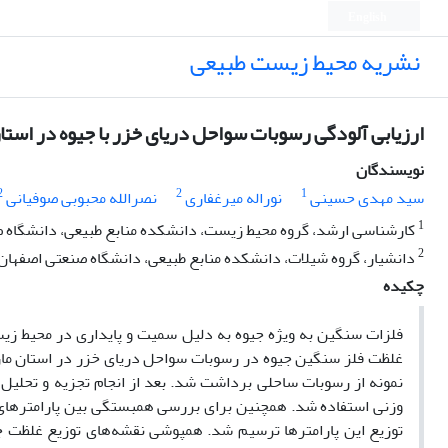
English
نشریه محیط زیست طبیعی
ارزیابی آلودگی رسوبات سواحل دریای خزر با جیوه در استان مازندران ب
نویسندگان
2
2
1
سید مهدی حسینی
نوراله میرغفاری
نصرالله محبوبی صوفیانی
1
کارشناسی ارشد، گروه محیط زیست، دانشکده منابع طبیعی، دانشگاه 
2
دانشیار، گروه شیلات، دانشکده منابع طبیعی، دانشگاه صنعتی اصفهان
چکیده
فلزات سنگین به ویژه جیوه به دلیل سمیت و پایداری در محیط زی
نمونه از رسوبات ساحلی برداشت شد. بعد از انجام تجزیه و تحلی
وزنی استفاده شد. همچنین برای بررسی همبستگی بین پارامترهای ف
توزیع این پارامترها ترسیم شد. همپوشی نقشه‌های توزیع غلظت جی