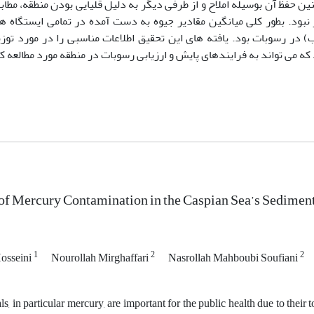
ن حفظ آن بوسیله املاح و از طرفی دیگر به دلیل قلیایی بودن منطقه، مطاب
درصد) این ارتباط معنی دار نبود. بطور کلی میانگین مقادیر جیوه به دست آمده در تمامی ایستگا
یوه در هر گرم رسوب) در رسوبات بود. یافته های این تحقیق اطلاعات مناسبی را در مورد 
ه می تواند به فرایندهای پایش و ارزیابی رسوبات در منطقه مورد مطالعه 
of Mercury Contamination in the Caspian Sea’s Sediment
1
2
2
osseini
Nourollah Mirghaffari
Nasrollah Mahboubi Soufiani
, in particular mercury, are important for the public health due to their 