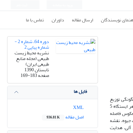
ورود به سامانه
ثبت نام
هنمای نویسندگان
ارسال مقاله
داوران
تماس با ما
دوره 64، شماره 2 -
شماره پیاپی 2
نشریه محیط زیست
طبیعی (مجله منابع
طبیعی ایران)
تابستان 1390
صفحه
169-183
فایل ها
گونگی توزیع
غلظت فلز سنگین جیوه در رسوبات سواحل دریای خزر در استان مازندران، 12 ایستگاه انتخاب و با استفاده از روش سیستماتیک تصادفی، از هر ایستگاه 5
XML
معکوس فاصله
اصل مقاله
936.81 K
 جیوه، نقشه
 آلی، هدایت