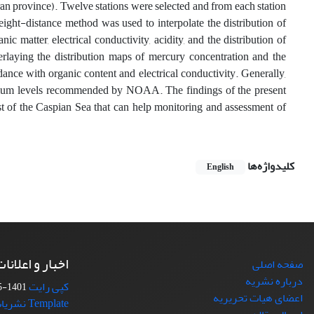
an province). Twelve stations were selected and from each station
ght-distance method was used to interpolate the distribution of
 matter, electrical conductivity, acidity, and the distribution of
erlaying the distribution maps of mercury concentration and the
nce with organic content and electrical conductivity. Generally,
aximum levels recommended by NOAA. The findings of the present
st of the Caspian Sea that can help monitoring and assessment of
کلیدواژه‌ها
English
اخبار و اعلانا
صفحه اصلی
درباره نشریه
کپی رایت
1401-05-16
اعضای هیات تحریریه
Template نشریات دانشگاه تهران