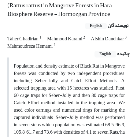
(Rattus rattus) in Mangrove Forests in Hara
Biosphere Reserve - Hormozgan Province
نویسندگان
English
1
2
3
Taher Ghadirian
Mahmoud Karami
Afshin Danehkar
4
Mahmoudreza Hemami
چکیده
English
Population and density estimate of Black Rat in Mangrove
forests was conducted by two independent procedures,
including Seber-Jolly and Catch-Effort Methods. A
selected trapping area with 15 hectares was studied. First,
60 cage traps for Seber-Jolly and then 80 cage traps for
Catch-Effort method installed in the trapping area. We
used color earrings and numerical rings for marking the
captured individuals. Seber-Jolly method was performed
in seven steps which population was estimated 68.5, 96.9,
105.8, 61.7 and 73.6 with densities of 4.1 to seven Rats/ha