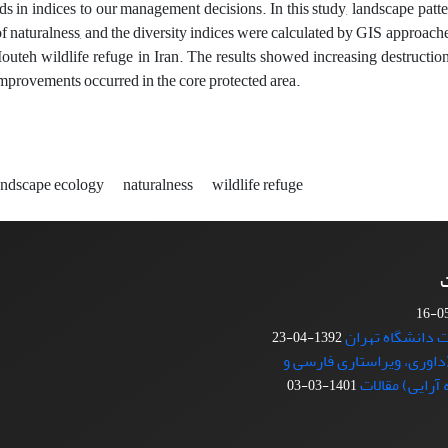
nds in indices to our management decisions. In this study, landscape patt
of naturalness, and the diversity indices were calculated by GIS approach
Mouteh wildlife refuge in Iran. The results showed increasing destructio
mprovements occurred in the core protected area.
ndscape ecology
naturalness
wildlife refuge
ت
1392-04-23
اوری، ویراستاری فارسی و
آرایی) مقالات
1401-03-03