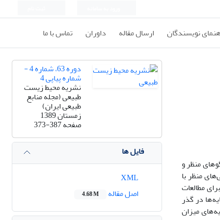
ورود به سامانه
ثبت نام
هنمای نویسندگان
ارسال مقاله
داوران
تماس با ما
دوره 63، شماره 4 -
شماره پیاپی 4
نشریه محیط زیست
طبیعی (مجله منابع
طبیعی ایران)
زمستان 1389
صفحه
373-387
فایل ها
وهای منظر و
های منظر با
XML
رای مطالعات
اصل مقاله
4.68 M
ه‌ها در گذر
یه‌های میزان