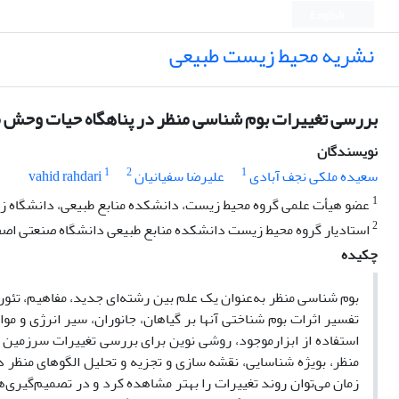
English
نشریه محیط زیست طبیعی
بررسی تغییرات بوم شناسی منظر در پناهگاه حیات وحش موته ب
نویسندگان
1
2
1
سعیده ملکی نجف آبادی
علیرضا سفیانیان
vahid rahdari
1
عضو هیأت علمی گروه محیط زیست، دانشکده منابع طبیعی، دانشگاه زاب
2
استادیار گروه محیط زیست دانشکده منابع طبیعی دانشگاه صنعتی اصفه
چکیده
بوم شناسی منظر به‌عنوان یک علم بین رشته‌ای جدید، مفاهیم، تئور
تفسیر اثرات بوم شناختی آنها بر گیاهان، جانوران، سیر انرژی و م
استفاده از ابزارموجود، روشی نوین برای بررسی تغییرات سرزمین اس
منظر، بویژه شناسایی، نقشه سازی و تجزیه و تحلیل الگوهای منظر د
زمان می‌توان روند تغییرات را بهتر مشاهده کرد و در تصمیم‌گیری‌ها