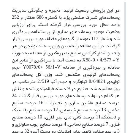
در این پژوهش وضعیت تولید، ذخیره و چگونگی مدیریت
پسماندهای شهرک صنعتی یزد با گستره 686 هکتار و 252
واحد فعال مورد بررسی قرار گرفته است. برای ارزیابی
وضعیت موجود پسماندهای صنایع از پرسشنامه بهره‌گیری
شد و شمار 117 نمونه از گروه‌های مختلف مورد بررسی قرار
گرفتند. در این مطالعه رابطه بین وزن پسماند تولیدی در هر
واحد و شمار کارکنان صنایع با بهره‌گیری از معادله به صورت
X58/0 + 4/577 = Y به دست آمد. با بهره‌گیری از نتایج این
معادله و بهره‌گیری از معادله Y0078/0+ 56/1=V حجم
پسماندهای تولیدی مشخص شد. وزن کل پسماندهای
تولیدی 8/64824 کیلوگرم و حجم آنها 2/519 مترمکعب در
روز محاسبه شد. صنایع در 9 دسته طبقه‌بندی شده و نقش
هر کدام در تولید پسماندهای مورد بررسی قرار گرفت. 24
درصد صنایع ماشین سازی و تجهیزات، 16 درصد صنایع
غذایی، 13 درصد صنایع شیمیایی، 12 درصد صنایع پلاستیک
و لاستیک،11 درصد کانی های غیر فلزی، 10 درصد صنایع
فلزی، 7 درصد ‌صنایع نساجی، 4 درصد صنایع چوب سلولزی و
3 درصد صنایع کاغذ. بنابر اطلاعات به دست آمده 32 درصد