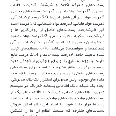
پسماندهای متفرقه (کاغذ و شیشه)، 21درصد فلزات
عنصری، 17درصد مواد پلیمری، 7درصد پسماندهای حیوانی،
5 درصد مواد غیر آلی شامل لجن‌ها، 5/3 درصد ترکیبات آلی،
3درصد مواد قلیایی، 3درصد مواد شیمیایی، 5/2 درصد اسید
غیر آلی،2درصد پسماندهای حاصل از روغن‌کاری ‌ها و
قیر،2درصد ترکیبات فلزات سمی، 1/2درصد مواد تصفیه
شده و لجن حاصل از فاضلاب و 8/0 درصد ترکیبات غیر آلی
(سیانیدها و سولفیدها) می‌باشد. 8/76 پسماندهای تولید
شده ماهیت جامد، 9درصد نیمه جامد و 2/14 درصد مایع
دارند. با توجه به نتایج بالا و برای جلوگیری از آلودگی محیط
زیست، برقراری نظام مدیریت مناسب برای ساماندهی
پسماندهای صنعتی امری ضروری به نظر می‌رسد. با توجه به
داده های موجود اولین قدم برای استقرار یک نظام مدیریتی،
ایجاد یک شبکه بانک اطلاعاتی پسماند خطرناک در سیستم
مدیریت واحدهای صنعتی می‌باشد تا اطلاعات هر یک از
پسماندهای تولیدی واحدهای تولیدی ثبت و در اختیار همه
واحدها قرار داده شود. با ایجاد این نظام امکان فروش
پسماندهای متفرقه که قسمت اعظم آن ها را تشکیل