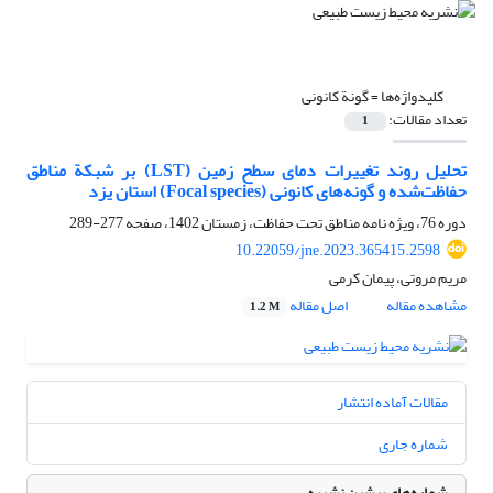
کلیدواژه‌ها =
گونة کانونی
تعداد مقالات:
1
تحلیل روند تغییرات دمای سطح زمین (LST) بر شبکة مناطق
حفاظت‌شده و گونه‌های کانونی (Focal species) استان یزد
دوره 76، ویژه نامه مناطق تحت حفاظت، زمستان 1402، صفحه
277-289
10.22059/jne.2023.365415.2598
مریم مروتی، پیمان کرمی
مشاهده مقاله
اصل مقاله
1.2 M
مقالات آماده انتشار
شماره جاری
شماره‌های پیشین نشریه