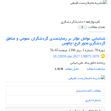
کلیدواژه‌ها =
جاذبۀ گردشگری
تعداد مقالات:
1
شناسایی عوامل مؤثر بر رضایتمندی گردشگران عمومی و مناطق
گردشگری محور کرج-چالوس
دوره 70، شماره 1، بهار 1396، صفحه
65-76
10.22059/jne.2017.138875.1070
ریحانه خالق پناه، علی جهانی
مشاهده مقاله
اصل مقاله
1.36 M
مقالات آماده انتشار
شماره جاری
شماره‌های پیشین نشریه