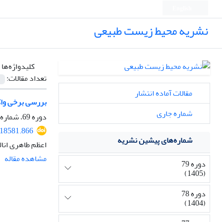
English
نشریه محیط زیست طبیعی
کلیدواژه‌ها 
تعداد مقالات:
مقالات آماده انتشار
بررسی برخی واک
شماره جاری
دوره 69، شماره 4، زمستان 1395، صفحه
118581.866
شماره‌های پیشین نشریه
اعظم طاهری انال
مشاهده مقاله
دوره 79
(1405)
دوره 78
(1404)