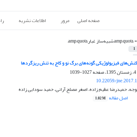
صفحه اصلی
مرور
اطلاعات نشریه
را
=
&amp;quot;شبیه‌ساز غبار&amp;quot;
1
نش‌های فیزیولوژیکی گونه‌های برگ نو و کاج به تنش ریزگردها
1027-1039
10.22059/jne.2017.
وجه، حمیدرضا عظیم زاده، اصغر مصلح آرانی، حمید سودایی زاده
اصل مقاله
1.02 M