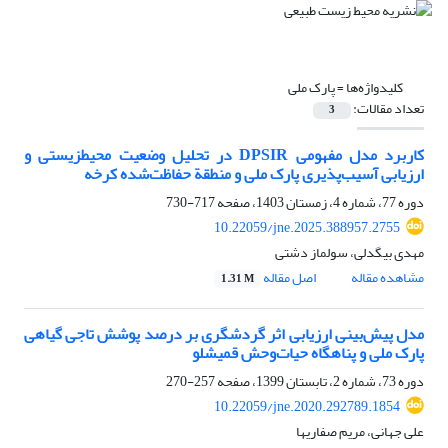
کلیدواژه‌ها =
پارک ملی
تعداد مقالات:
3
کاربرد مدل مفهومی DPSIR در تحلیل وضعیت محیطزیستی و
ارزیابی آسیب‌پذیری پارک ملی و منطقة حفاظت‌شده کرخه
دوره 77، شماره 4، زمستان 1403، صفحه
717-730
10.22059/jne.2025.388957.2755
مهدی بیگدلی، سولماز دشتی
مشاهده مقاله
اصل مقاله
1.31 M
مدل پیش‌بینی ارزیابی اثر گردشگری بر درصد پوشش تاجی گیاهی
پارک ملی و پناهگاه حیات‌وحش قمیشلو
دوره 73، شماره 2، تابستان 1399، صفحه
257-270
10.22059/jne.2020.292789.1854
علی جهانی، مریم صفاریها