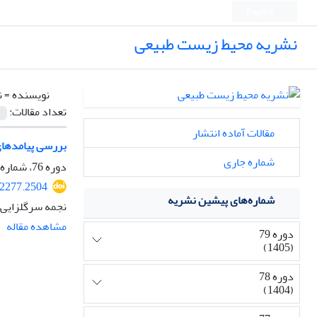
English
نشریه محیط زیست طبیعی
نویسنده =
ن
تعداد مقالات:
مقالات آماده انتشار
بررسی پیامدهای 
شماره جاری
دوره 76، شماره 3، پاییز 1402، صفحه
52277.2504
شماره‌های پیشین نشریه
نجمه سرگلزایی، 
مشاهده مقاله
دوره 79
(1405)
دوره 78
(1404)