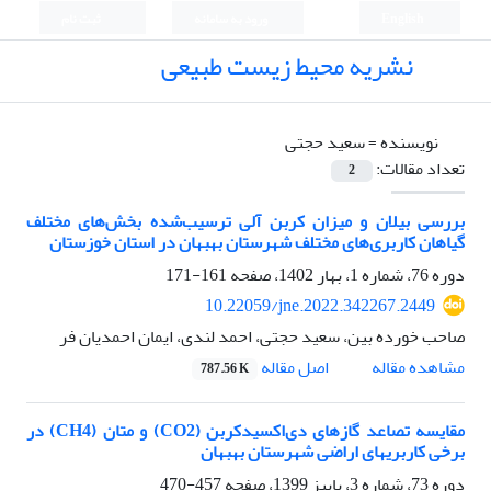
English
ورود به سامانه
ثبت نام
نشریه محیط زیست طبیعی
نویسنده =
سعید حجتی
تعداد مقالات:
2
بررسی بیلان و میزان کربن آلی ترسیب‌شده بخش‌های مختلف
گیاهان کاربری‌های مختلف شهرستان بهبهان در استان خوزستان
دوره 76، شماره 1، بهار 1402، صفحه
161-171
10.22059/jne.2022.342267.2449
صاحب خورده بین، سعید حجتی، احمد لندی، ایمان احمدیان فر
اصل مقاله
مشاهده مقاله
787.56 K
مقایسه تصاعد گازهای دی‌اکسیدکربن (CO2) و متان (CH4) در
برخی کاربریهای اراضی شهرستان بهبهان
دوره 73، شماره 3، پاییز 1399، صفحه
457-470