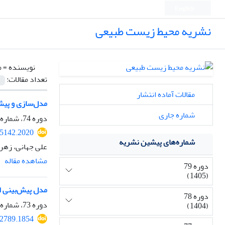
English
نشریه محیط زیست طبیعی
نویسنده =
م
تعداد مقالات:
مقالات آماده انتشار
مدل‌سازی و پیش
شماره جاری
دوره 74، شماره 1، بهار 1400، صفحه
05142.2020
شماره‌های پیشین نشریه
علی جهانی، زهرا
مشاهده مقاله
دوره 79
(1405)
مدل پیش‌بینی ا
دوره 78
دوره 73، شماره 2، تابستان 1399، صفحه
(1404)
92789.1854