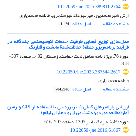
10.22059/jne.2025.389811.2764
ارش شیرمحمدپور، میرمهرداد میرسنجری، فاطمه محمدیاری
اصل مقاله
مشاهده مقاله
1.1 M
مدل‌سازی توزیع فضایی ظرفیت خدمات اکوسیستمی چندگانه در
فرآیند برنامه‌ریزی منطقة حفاظت‌شدة مانشت و قلارنگ
دوره 76، ویژه نامه مناطق تحت حفاظت، زمستان 1402، صفحه
307-
318
10.22059/jne.2023.367544.2617
فاطمه محمدیاری
اصل مقاله
مشاهده مقاله
704.26 K
ارزیابی پارامترهای کیفی آب زیرزمینی با استفاده از GIS و زمین
آمار(مطالعه موردی: دشت مهران و دهلران ایلام)
دوره 69، شماره 3، پاییز 1395، صفحه
597-616
10.22059/jne.2016.61867