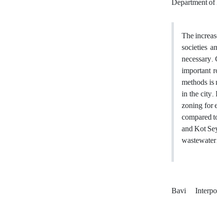
Department of N
The increase
societies a
necessary. 
important r
methods is 
in the city
zoning for 
compared to
and Kot Seye
wastewater
Bavi
Interpo