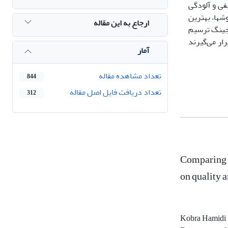
فی و آلودگی
آب رودخانة کارون از فروردین تا اسفند ماه 1402 در بازة شهرستان باوی پرداخته شد. نتایج نشان داد که روش کریجینگ در مقایسه با سایر روش‎ها، بهترین
ارجاع به این مقاله
یجینگ ترسیم
ار می‌گیرند
آمار
تعداد مشاهده مقاله
844
تعداد دریافت فایل اصل مقاله
312
Comparing t
on quality 
Kobra Hamidi