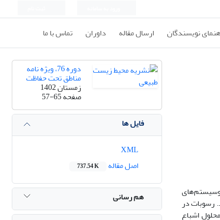
ورود به سامانه
ثبت نام
هنمای نویسندگان
ارسال مقاله
داوران
تماس با ما
دوره 76، ویژه نامه
مناطق تحت حفاظت
زمستان 1402
صفحه
57-65
فایل ها
XML
اصل مقاله
737.54 K
وسیستم‌های
هم رسانی
. رسوبات در
، ابتدا با محلول اشباع