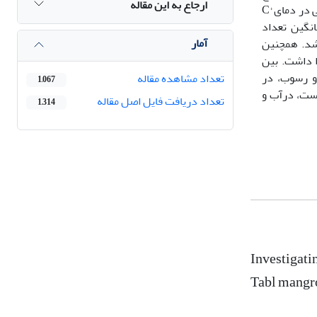
ارجاع به این مقاله
NaCl و بعد با محلول اشباع NaI مخلوط شدند. بخش رویی محلول‌های نمکی، با استفاده از کاغذ صافی واتمن (Cat No. 1442) فیلتر و کاغذ صافی در دمای C°
انگین تعداد
آمار
وگرم رسوب خشک مشاهده شد. همچنین
33/ ذره بر لیتر کم‌ترین مقدار را داشت. بین
و رسوب، در
تعداد مشاهده مقاله
1,067
شتر است، درآب و
تعداد دریافت فایل اصل مقاله
1,314
Investigati
Tabl mangro