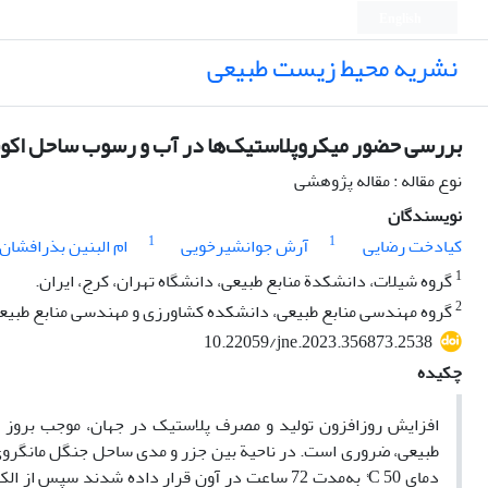
English
نشریه محیط زیست طبیعی
بررسی حضور میکروپلاستیک‌ها در آب و رسوب ساحل اکوس
نوع مقاله : مقاله پژوهشی
نویسندگان
1
1
کیادخت رضایی
آرش جوانشیرخویی
ام البنین بذرافشان
1
گروه شیلات، دانشکدة منابع طبیعی، دانشگاه تهران، کرج، ایران.
2
گروه مهندسی منابع طبیعی، دانشکده کشاورزی و مهندسی منابع طبیعی
10.22059/jne.2023.356873.2538
چکیده
افزایش روزافزون تولید و مصرف پلاستیک در جهان، موجب بروز 
طبیعی، ضروری است. در ناحیة بین جزر و مدی ساحل جنگل مانگروی 