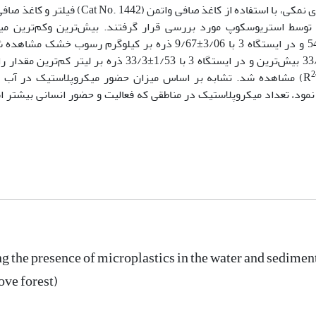
فیلترها توسط استریوسکوپ مورد بررسی قرار گرفتند. بیش‌ترین وکم‌ترین می
میکروپلاستیک در رسوبات، به‌ترتیب در ایستگاه 1 با 19/14±54/67 و در ایستگاه 3 با 3/06±9/67 ذره بر کیل
میانگین تعداد میکروپلاستیک‌ها در آب در ایستگاه 1 با 17/6±33/51 بیش‌ترین و در ایستگاه 3 با 1/53±3
2
R
) مشاهده شد. تشابه بر اساس میزان حضور میکروپلاستیک در آب 
0=ρ). به‌طور کلی می‌توان بیان نمود، تعداد میکروپلاستیک در مناطقی که فعالیت و حضور انسانی بی
ng the presence of microplastics in the water and sedim
ve forest)