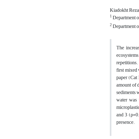
Kiadokht Reza
1
Department of 
2
Department of
The increa
ecosystems 
repetitions
first mixed
paper (Cat 
amount of d
sediments w
water was 
microplasti
and 3 (ρ=0.
presence.