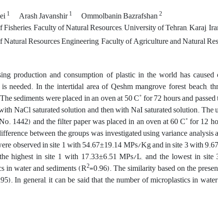
1
1
2
ei
Arash Javanshir
Ommolbanin Bazrafshan
Fisheries, Faculty of Natural Resources, University of Tehran, Karaj, Ira
 Natural Resources Engineering, Faculty of Agriculture and Natural Re
sing production and consumption of plastic in the world has caused 
is needed. In the intertidal area of Qeshm mangrove forest beach, th
. The sediments were placed in an oven at 50 C˚ for 72 hours and passe
 with NaCl saturated solution and then with NaI saturated solution. The u
No. 1442) and the filter paper was placed in an oven at 60 C˚ for 12 hou
ifference between the groups was investigated using variance analysis an
ere observed in site 1 with 54.67±19.14 MPs/Kg and in site 3 with 9.67
the highest in site 1 with 17.33±6.51 MPs/L, and the lowest in sit
2
cs in water and sediments (R
=0.96). The similarity based on the presen
95). In general, it can be said that the number of microplastics in wa