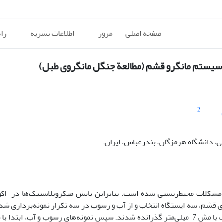
صفحه اصلی
مرور
اطلاعات نشریه
را
یستم مانگرو قشم (مطالعة جنگل مانگروی طبل)
2
، دانشگاه هرمزگان، بندرعباس، ایران.
مشکلات ‌محیط‌زیستى شده است. بنابراین پایش میکروپلاستیک‌ها در اک
قشم، سه ایستگاه انتخاب و از آب و رسوب در سه تکرار نمونه‌برداری شد
دمای 50 C° به‌مدت 72 ساعت در آون قرار داده شدند سپس از الک با مش 7 میلی‌متر گذرانده شدند. سپس نمونه‌های رسوب و آب