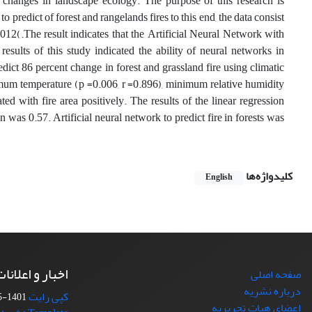
se changes in landscape ecology. The purpose of this research is
edict of forest and rangelands fires to this end, the data consist
012(.The result indicates that the Artificial Neural Network with
ults of this study indicated the ability of neural networks in
dict 86 percent change in forest and grassland fire using climatic
ximum temperature (p =0.006, r =0.896), minimum relative humidity
d with fire area positively. The results of the linear regression
was 0.57. Artificial neural network to predict fire in forests was
کلیدواژه‌ها
English
اخبار و اعلانا
صفحه اصلی
درباره نشریه
کپی رایت
1401-05-16
اعضای هیات تحریریه