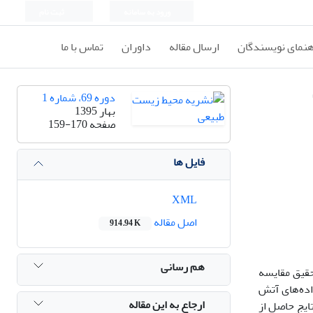
ورود به سامانه
ثبت نام
هنمای نویسندگان
ارسال مقاله
داوران
تماس با ما
دوره 69، شماره 1
بهار 1395
صفحه
159-170
فایل ها
XML
اصل مقاله
914.94 K
هم رسانی
حقیق مقایسه
ده‌های آتش
ارجاع به این مقاله
سی در یک دوره 7 ساله (1385-1391) استفاده شد. نتایج حاصل از