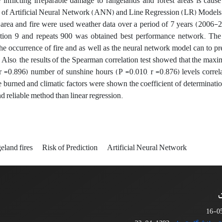
e inflicting irreparable damage to rangelands and forest areas is cau
of Artificial Neural Network (ANN) and Line Regression (LR) Models to pr
 area and fire were used weather data over a period of 7 years (2006-2
ion 9 and repeats 900 was obtained best performance network. The res
the occurrence of fire and as well as the neural network model can to pre
 Also, the results of the Spearman correlation test showed that the ma
r =0.896) number of sunshine hours (P =0.010, r =0.876) levels correlate
 burned and climatic factors were shown the coefficient of determination 
d reliable method than linear regression.
geland fires
Risk of Prediction
Artificial Neural Network
ت