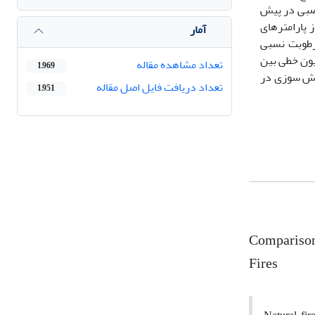
نایی شبکه عصبی در پیش
ستفاده از پارامتر‌های
آمار
رمن نشان داد که حداکثر دما (006/0p=، 896/0 r =)، حداقل رطوبت نسبی
ایج رگرسیون خطی بین
تعداد مشاهده مقاله
1,969
وعی در پیش بینی آتش سوزی در
تعداد دریافت فایل اصل مقاله
1,951
Comparison 
Fires