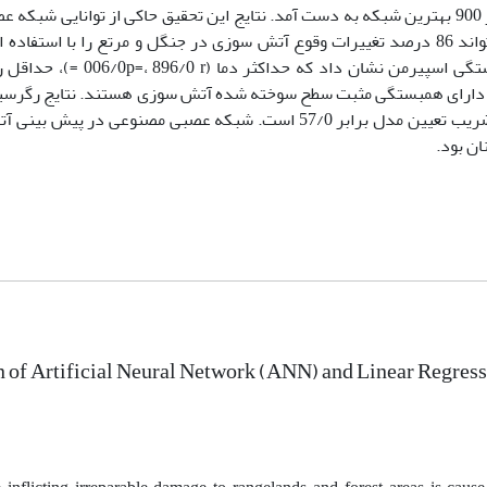
شبکه عصبی مصنوعی بیانگر این مطلب است که در اجرای 9 و تکرار 900 بهترین شبکه به دست آمد. نتایج این تحقیق حاکی از توا
بینی وقوع آتش سوزی بود و هم چنین این مدل شبکه عصبی می‌تواند 86 درصد تغییرات وقوع آتش سوزی در جنگل و مرتع را با ا
هواشناسی پیش بینی نماید. هم‌چنین نتایج حاصل از آزمون همبستگی اسپی
003/0P= ، 896 = و تعداد ساعات آفتابی (010/0P= ، 876/0 r =) دارای همبستگی مثبت سطح سوخته شده آتش سوزی هستند. نت
سطح سوخته شده و عوامل هواشناسی مورد بررسی نشان داد که ضریب تعیین مدل برابر 57/0 است. شبکه‌ عصبی مصن
ن بود.
of Artificial Neural Network (ANN) and Linear Regressi