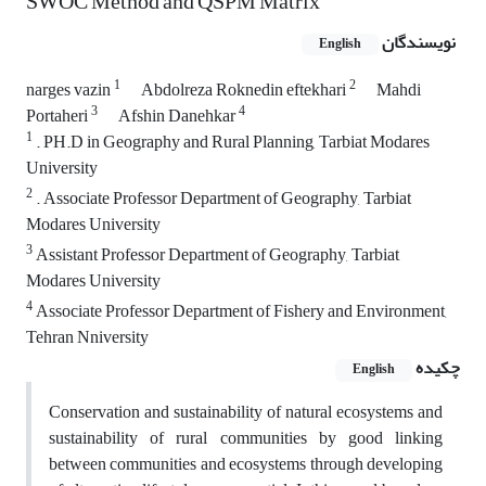
SWOC Method and QSPM Matrix
نویسندگان
English
1
2
narges vazin
Abdolreza Roknedin eftekhari
Mahdi
3
4
Portaheri
Afshin Danehkar
1
. PH.D in Geography and Rural Planning, Tarbiat Modares
University
2
. Associate Professor Department of Geography, Tarbiat
Modares University
3
Assistant Professor Department of Geography, Tarbiat
Modares University
4
Associate Professor Department of Fishery and Environment,
Tehran Nniversity
چکیده
English
Conservation and sustainability of natural ecosystems and
sustainability of rural communities by good linking
between communities and ecosystems through developing