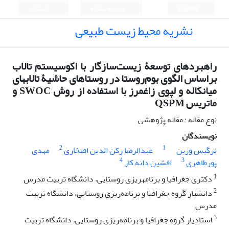
English
ورود به سامانه
ثبت نام
نشریه محیط زیست طبیعی
راهبردهای توسعۀ زیست‌‌سازگار با اکوسیستم تالاب
براساس الگوی بوم‌روستا در روستاهای حاشیۀ تالاب‏های
میانکاله و لپوی زاغمرز با استفاده از روش SWOC و
ماتریس QSPM
نوع مقاله : مقاله پژوهشی
نویسندگان
2
1
نرگیس وزین
عبدالرضا رکن الدین افتخاری
مهدی
4
3
پورطاهری
افشین دانه کار
1
دکتری جغرافیا و برنامه‏‏ریزی روستایی، دانشگاه تربیت مدرس
2
دانشیار گروه جغرافیا و برنامه‌ریزی روستایی، دانشگاه تربیت
مدرس
3
استادیار گروه جغرافیا و برنامه‌ریزی روستایی، دانشگاه تربیت