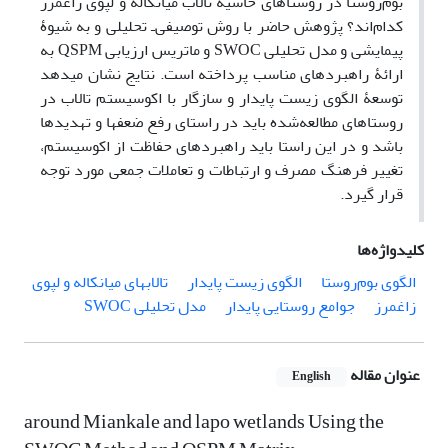
بوم‌روستا در روستاهای حاشیۀ تالاب میانکاله و لپوی زاغمرز
کدام‌اند؟ پژوهش حاضر با روش‏ توصیفی‌ـ تحلیلی و به شیوۀ
پیمایشی و مدل تحلیلی SWOC و ماتریس ارزیابی QSPM به
ارائۀ راهبردهای مناسب پرداخته است. نتایج نشان می‏دهد
توسعۀ الگوی زیست پایدار و سازگار با اکوسیستم تالاب در
روستاهای مطالعه‌شده باید در راستای رفع ضعف‏ها و تهدیدها
باشد و در این راستا باید راهبردهای حفاظت از اکوسیستم،
تغییر فرهنگ مصرف و ارتباطات و تعاملات جمعی مورد توجه
قرار گیرد.
کلیدواژه‌ها
الگوی بوم‌روستا
‌الگوی زیست‌ پایدار
تالاب‏های میانکاله و لپوی
زاغمرز‌
جوامع روستایی پایدار
مدل تحلیلی SWOC
عنوان مقاله
English
around Miankale and lapo wetlands Using the