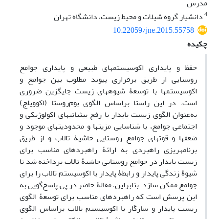
مدرس
4
دانشیار گروه شیلات و محیط زیست، دانشگاه تهران
10.22059/jne.2015.55758
چکیده
حفظ و پایداری اکوسیستم‏های طبیعی و پایداری جوامع
روستایی از طریق برقراری پیوند مطلوب بین جوامع و
اکوسیستم‏ها با توسعۀ شیوه‏های زیست جایگزین ضروری
است. در این راستا براساس الگوی بوم‌روستا (اکوویلج)
به‌عنوان الگوی زیست ‌پایدار با رفع بی‏ثباتی‏های اکولوژیکی و
اجتماعی جوامع، با شناسایی مزیت‏ها و محدودیت‏های موجود و
ضعف‏ها و قوت‏های جوامع روستایی حاشیۀ تالاب و از طریق
برنامه‏ریزی راهبردی به ارائۀ راهبردهای مناسب برای
زیست ‌پایدار در جوامع روستایی حاشیۀ تالاب پرداخته شد تا
شیوۀ زندگی پایدار و رابطۀ پایدار با اکوسیستم تالاب را برای
جوامع ممکن سازد. بنابراین، مقالۀ حاضر در پی پاسخ‌گویی به
این پرسش است که راهبردهای مناسب برای توسعۀ الگوی
زیست ‌پایدار و سازگار با اکوسیستم تالاب براساس الگوی