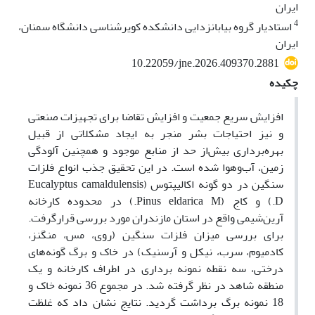
ایران
4
استادیار گروه بیابانزدایی دانشکده کویرشناسی دانشگاه سمنان،
ایران
10.22059/jne.2026.409370.2881
چکیده
افزایش سریع جمعیت و افزایش تقاضا برای تجهیزات صنعتی
و نیز احتیاجات بشر منجر به ایجاد مشکلاتی از قبیل
بهره‌برداری بیش‌از حد از منابع موجود و همچنین آلودگی
زمین، آب‌وهوا شده است. در این تحقیق جذب انواع فلزات
سنگین در دو گونه اکالیپتوس (Eucalyptus camaldulensis
D.) و کاج (Pinus eldarica M.) در محدوده کارخانه
آرین‌شیمی واقع در استان مازندران مورد بررسی قرارگرفت.
برای بررسی میزان فلزات سنگین (روی، مس، منگنز،
کادمیوم، سرب، نیکل و آرسنیک) در خاک و برگ گونه‌های
درختی، سه نقطه نمونه برداری در اطراف کارخانه و یک
منطقه شاهد در نظر گرفته شد. در مجموع 36 نمونه خاک و
18 نمونه برگ برداشت گردید. نتایج نشان داد که غلظت