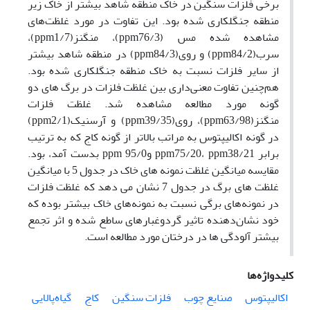
برخی فلزات سنگین در خاک منطقه شاهد بیشتر از خاک زیر
منطقه جنگلکاری شده بود. این تفاوت در مورد غلظت‌های
مشاهده شده مس (ppm76/3)، منگنز(ppm1/7)،
سرب(ppm84/2) و روی(ppm84/3) در منطقه شاهد بیشتر
از سایر فلزات نسبت به خاک منطقه جنگلکاری شده بود.
هم‌چنین تفاوت معنی‌داری بین غلظت فلزات در برگ های دو
گونه مورد مطالعه مشاهده شد. غلظت فلزات
منگنز(ppm63/98)، روی(ppm39/35) و آرسنیک(ppm2/1)
در گونه اکالیپتوس به مراتب بالاتر از گونه کاج که به ترتیب
برابر ppm75/20، ppm38/21 وppm 95/0 بدست آمد، بود.
مقایسه میانگین غلظت نمونه های خاک در جدول 5 با میانگین
غلظت های برگ در جدول 7 نشان می دهد که غلظت فلزات
در نمونه‌های برگی نسبت به نمونه‌های خاک بیشتر بوده که
خود نشان‌دهنده تاثیر گردوغبارهای ساطع شده و اثر تجمع
بیشتر آلودگی ها در درختان مورد مطالعه است.
کلیدواژه‌ها
اکالیپتوس
صنایع چوب
فلزات سنگین
کاج
گیاه‌پالایی