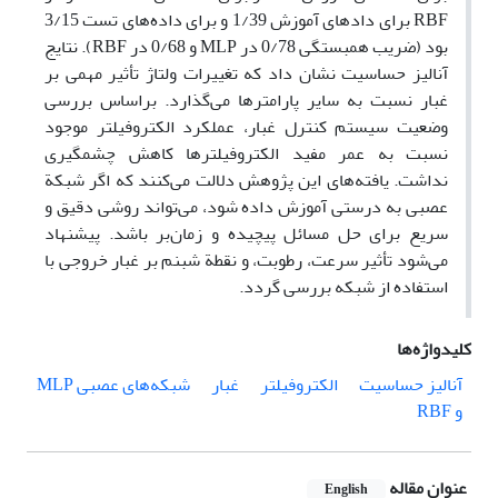
RBF برای دادهای آموزش 1/39 و برای داده‌های تست 3/15
بود (ضریب همبستگی 0/78 در MLP و 0/68 در RBF). نتایج
آنالیز حساسیت نشان داد که تغییرات ولتاژ تأثیر مهمی بر
غبار نسبت به سایر پارامترها می‌گذارد. براساس بررسی
وضعیت سیستم کنترل غبار، عملکرد الکتروفیلتر موجود
نسبت به عمر مفید الکتروفیلترها کاهش چشمگیری
نداشت. یافته‌های این پژوهش دلالت می‌کنند که اگر شبکة
عصبی به درستی آموزش داده شود، می‌تواند روشى دقیق و
سریع برای حل مسائل پیچیده و زمان‌بر باشد. پیشنهاد
می‌شود تأثیر سرعت، رطوبت، و نقطة شبنم بر غبار خروجی با
استفاده از شبکه‌ بررسی گردد.
کلیدواژه‌ها
آنالیز حساسیت
الکتروفیلتر
غبار
شبکه‌های عصبی MLP
و RBF
عنوان مقاله
English