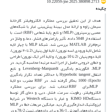
10.22059/jne.2025.380898.2713
چکیده
هدف از این تحقیق بررسی عملکرد الکتروفیلتر کارخانة
سیمان زاوه و ارائة مدل بهینة پیش‌بینی غبار با شبکه‌های
عصبی پرسپترون (MLP) و تابع پایة شعاعی (RBF) است. با
استفاده از 5048 داده، تأثیر پارامترهای فشار، دما، و ولتاژ در
نرم‌افزار MATLAB بررسی شد. شبکة MLP با چهار لایه
شامل لایة ورودی (سه نورون)، لایة اول پنهان (2 تا ۲۰ نورون)،
لایة دوم پنهان (2 تا 10 نورون)، و لایة آخر (یک نورون) طراحی
و خطای خروجی حاصل از اجرا (سه مرتبه) محاسبه گردید. در
MLP، الگوریتم یادگیری Levenberg-Marquardt و تابع
انتقال Hyperbolic tangent با حداکثر تعداد تکرار یادگیری
(Epoch) 1000 به‌کار گرفته شد. در RBF مضرب دو لایة
MLPبرای RBF انتخاب شد. برای بررسی عملکرد
الکتروفیلتر، رطوبت، سرعت، فشار، دبی، و دمای گاز توسط
دستگاهKIMO HD و غبار با دستگاه Westech در شرایط
ایزوکنتیک اندازه‌گیری گردید. میانگین مربعات خطا در MLP
برای داده‌های آموزش 36/1 و برای داده‌های تست 78/2 و در