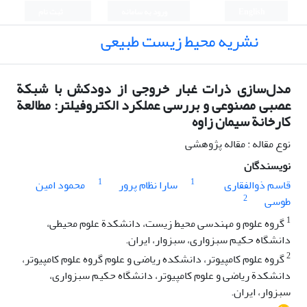
English
ورود به سامانه
ثبت نام
نشریه محیط زیست طبیعی
مدل‌سازی ذرات غبار خروجی از دود‌کش با شبکة
عصبی مصنوعی و بررسی عملکرد الکتروفیلتر: مطالعة
کارخانة سیمان زاوه
نوع مقاله : مقاله پژوهشی
نویسندگان
1
1
قاسم ذوالفقاری
سارا نظام پرور
محمود امین
2
طوسی
1
گروه علوم و مهندسی محیط‌ زیست، دانشکدة علوم محیطی،
دانشگاه حکیم سبزواری، سبزوار، ایران.
2
گروه علوم کامپیوتر، دانشکده ریاضى و علوم گروه علوم کامپیوتر،
دانشکدة ریاضی و علوم کامپیوتر، دانشگاه حکیم سبزواری،
سبزوار، ایران.