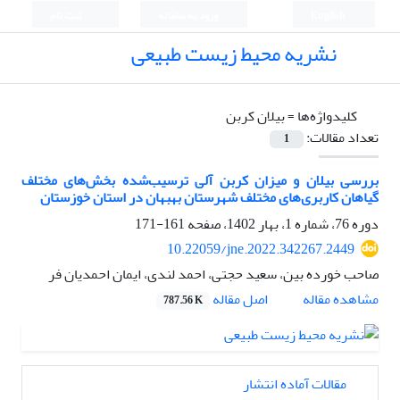
English
ورود به سامانه
ثبت نام
نشریه محیط زیست طبیعی
کلیدواژه‌ها =
بیلان کربن
تعداد مقالات:
1
بررسی بیلان و میزان کربن آلی ترسیب‌شده بخش‌های مختلف
گیاهان کاربری‌های مختلف شهرستان بهبهان در استان خوزستان
دوره 76، شماره 1، بهار 1402، صفحه
161-171
10.22059/jne.2022.342267.2449
صاحب خورده بین، سعید حجتی، احمد لندی، ایمان احمدیان فر
اصل مقاله
مشاهده مقاله
787.56 K
مقالات آماده انتشار