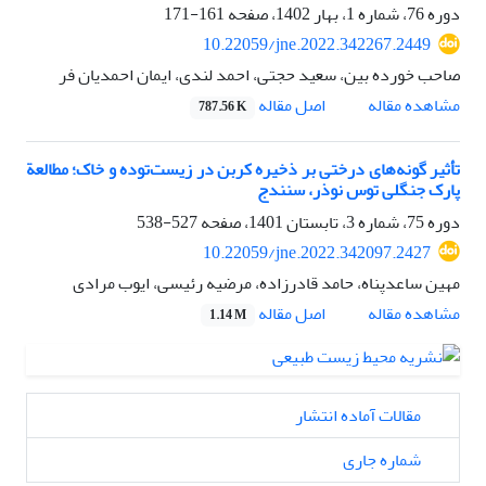
دوره 76، شماره 1، بهار 1402، صفحه
161-171
10.22059/jne.2022.342267.2449
صاحب خورده بین، سعید حجتی، احمد لندی، ایمان احمدیان فر
اصل مقاله
مشاهده مقاله
787.56 K
تأثیر گونه‌های درختی بر ذخیره کربن در زیست‌توده و خاک؛ مطالعة
پارک جنگلی توس نوذر، سنندج
دوره 75، شماره 3، تابستان 1401، صفحه
527-538
10.22059/jne.2022.342097.2427
مهین ساعدپناه، حامد قادرزاده، مرضیه رئیسی، ایوب مرادی
اصل مقاله
مشاهده مقاله
1.14 M
مقالات آماده انتشار
شماره جاری