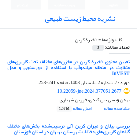
English
ورود به سامانه
ثبت نام
نشریه محیط زیست طبیعی
کلیدواژه‌ها =
ذخیرة کربن
تعداد مقالات:
3
تعیین محتوی ذخیرة کربن در مخزن‌های مختلف تحت کاربری‌های
متفاوت در منطقة میاندوآب با استفاده از دورسنجی و مدل
InVEST
دوره 77، شماره 2، تابستان 1403، صفحه
241-253
10.22059/jne.2024.377051.2677
بهمن ویسی نبی کندی، فرزین شهبازی
اصل مقاله
مشاهده مقاله
1.57 M
بررسی بیلان و میزان کربن آلی ترسیب‌شده بخش‌های مختلف
گیاهان کاربری‌های مختلف شهرستان بهبهان در استان خوزستان