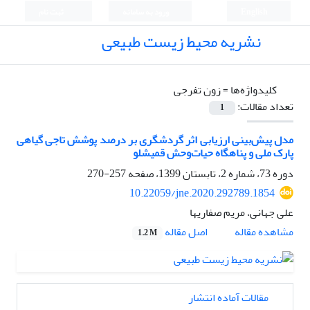
English
ورود به سامانه
ثبت نام
نشریه محیط زیست طبیعی
کلیدواژه‌ها =
زون تفرجی
تعداد مقالات:
1
مدل پیش‌بینی ارزیابی اثر گردشگری بر درصد پوشش تاجی گیاهی
پارک ملی و پناهگاه حیات‌وحش قمیشلو
دوره 73، شماره 2، تابستان 1399، صفحه
257-270
10.22059/jne.2020.292789.1854
علی جهانی، مریم صفاریها
اصل مقاله
مشاهده مقاله
1.2 M
مقالات آماده انتشار