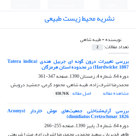
English
ورود به سامانه
ثبت نام
نشریه محیط زیست طبیعی
نویسنده =
طیبه شاهی
تعداد مقالات:
2
بررسی تغییرات درون گونه ای جربیل هندی (Tatera indica
Hardwicke, 1807) در محدوده استان هرمزگان
دوره 64، شماره 4، زمستان 1390، صفحه
347-361
محمدرضا اشرف زاده، طیبه شاهی، محمود کرمی، جمشید درویش
اصل مقاله
مشاهده مقاله
650.76 K
بررسی آرایه‌شناختی جمعیت‌های موش خاردار (Acomys
dimidiatus Cretzschmar, 1826)
دوره 64، شماره 3، پاییز 1390، صفحه
255-266
طاهر قدیریان، سعید محمدی، محمدرضا اشرف زاده، میترا شریعتی