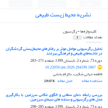
English
ورود به سامانه
ثبت نام
نشریه محیط زیست طبیعی
کلیدواژه‌ها =
رگرسیون
تعداد مقالات:
2
تحلیل رگرسیونی عوامل موثر بر رفتارهای محیط‌زیستی گردشگران
در جاذبه‌های طبیعی و فرهنگی بیرجند
دوره 73، شماره 2، تابستان 1399، صفحه
271-283
10.22059/jne.2020.294199.1867
فاطمه جهانی شکیب، دلارام بخشی
اصل مقاله
مشاهده مقاله
529.87 K
بررسی رابطه دمای سطحی و الگوی مکانی سرزمین با بکارگیری
مدل های رگرسیونی و سنجه های سیمای سرزمین
دوره 73، شماره 2، تابستان 1399، صفحه
285-298