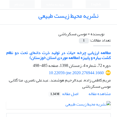
English
ورود به سامانه
ثبت نام
نشریه محیط زیست طبیعی
نویسنده =
موسی مسکرباشی
تعداد مقالات:
1
مطالعه ارزیابی چرخه حیات در تولید ذرت دانه‌ای تحت دو نظام
کشت بهاره و پاییزه (مطالعه موردی استان خوزستان)
دوره 72، شماره 4، زمستان 1398، صفحه
485-498
10.22059/jne.2020.276944.1660
مریم کاظمی زاده، عبدالرحیم هوشمند، عبدعلی ناصری، منا گلابی،
موسی مسکرباشی
اصل مقاله
مشاهده مقاله
1.34 M