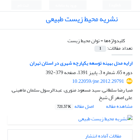
English
ورود به سامانه
ثبت نام
نشریه محیط زیست طبیعی
کلیدواژه‌ها =
توان محیط زیست
تعداد مقالات:
1
ارایه مدل بهینه توسعه یکپارچه شهری در استان تهران
دوره 65، شماره 3، پاییز 1391، صفحه
379-392
10.22059/jne.2012.29791
صبا رضا سلطانی، سید مسعود منوری، عبدالرسول سلمان ماهینی،
علی اصغر آل شیخ
اصل مقاله
مشاهده مقاله
721.57 K
مقالات آماده انتشار